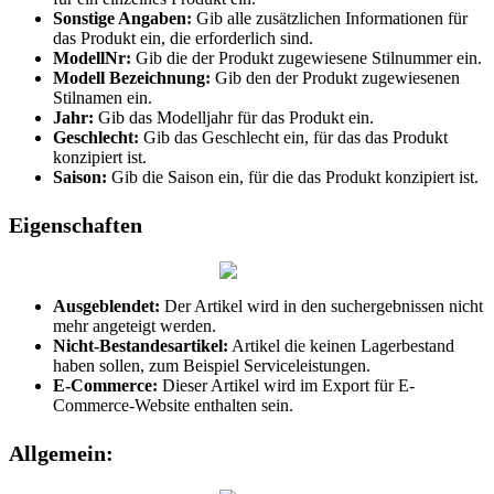
Sonstige
Angaben
:
Gib
alle
zus
ä
tzlichen
Informationen
f
ü
r
das
Produkt
ein
,
die
erforderlich
sind
.
ModellNr
:
Gib
die
der
Produkt
zugewiesene
Stilnummer
ein
.
Modell
Bezeichnung
:
Gib
den
der
Produkt
zugewiesenen
Stilnamen
ein
.
Jahr
:
Gib
das
Modelljahr
f
ü
r
das
Produkt
ein
.
Geschlecht
:
Gib
das
Geschlecht
ein
,
f
ü
r
das
das
Produkt
konzipiert
ist
.
Saison
:
Gib
die
Saison
ein
,
f
ü
r
die
das
Produkt
konzipiert
ist
.
Eigenschaften
Ausgeblendet
:
Der
Artikel
wird
in
den
suchergebnissen
nicht
mehr
angeteigt
werden
.
Nicht
-
Bestandesartikel
:
Artikel
die
keinen
Lagerbestand
haben
sollen
,
zum
Beispiel
Serviceleistungen
.
E
-
Commerce
:
Dieser
Artikel
wird
im
Export
f
ü
r
E
-
Commerce
-
Website
enthalten
sein
.
Allgemein
: