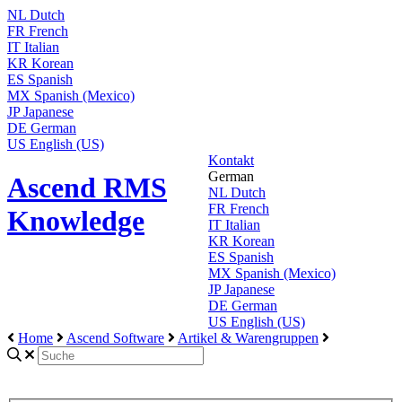
NL
Dutch
FR
French
IT
Italian
KR
Korean
ES
Spanish
MX
Spanish (Mexico)
JP
Japanese
DE
German
US
English (US)
Kontakt
German
Ascend RMS
NL
Dutch
FR
French
Knowledge
IT
Italian
KR
Korean
ES
Spanish
MX
Spanish (Mexico)
JP
Japanese
DE
German
US
English (US)
Home
Ascend Software
Artikel & Warengruppen