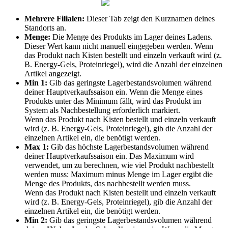
Mehrere
Filialen
:
Dieser
Tab
zeigt
den
Kurznamen
deines
Standorts
an
.
Menge
:
Die
Menge
des
Produkts
im
Lager
deines
Ladens
.
Dieser
Wert
kann
nicht
manuell
eingegeben
werden
.
Wenn
das
Produkt
nach
Kisten
bestellt
und
einzeln
verkauft
wird
(
z
.
B
.
Energy
-
Gels
,
Proteinriegel
)
,
wird
die
Anzahl
der
einzelnen
Artikel
angezeigt
.
Min
1
:
Gib
das
geringste
Lagerbestandsvolumen
w
ä
hrend
deiner
Hauptverkaufssaison
ein
.
Wenn
die
Menge
eines
Produkts
unter
das
Minimum
f
ä
llt
,
wird
das
Produkt
im
System
als
Nachbestellung
erforderlich
markiert
.
Wenn
das
Produkt
nach
Kisten
bestellt
und
einzeln
verkauft
wird
(
z
.
B
.
Energy
-
Gels
,
Proteinriegel
)
,
gib
die
Anzahl
der
einzelnen
Artikel
ein
,
die
ben
ö
tigt
werden
.
Max
1
:
Gib
das
h
ö
chste
Lagerbestandsvolumen
w
ä
hrend
deiner
Hauptverkaufssaison
ein
.
Das
Maximum
wird
verwendet
,
um
zu
berechnen
,
wie
viel
Produkt
nachbestellt
werden
muss
:
Maximum
minus
Menge
im
Lager
ergibt
die
Menge
des
Produkts
,
das
nachbestellt
werden
muss
.
Wenn
das
Produkt
nach
Kisten
bestellt
und
einzeln
verkauft
wird
(
z
.
B
.
Energy
-
Gels
,
Proteinriegel
)
,
gib
die
Anzahl
der
einzelnen
Artikel
ein
,
die
ben
ö
tigt
werden
.
Min
2
:
Gib
das
geringste
Lagerbestandsvolumen
w
ä
hrend