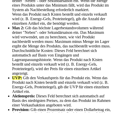
deiner
"
Neben
"
-
oder
Sekund
ä
rsaison
ein
.
Wenn
die
Menge
eines
Produkts
unter
das
Minimum
f
ä
llt
,
wird
das
Produkt
im
System
als
Nachbestellung
erforderlich
markiert
.
Wenn
das
Produkt
nach
Kisten
bestellt
und
einzeln
verkauft
wird
(
z
.
B
.
Energy
-
Gels
,
Proteinriegel
)
,
gib
die
Anzahl
der
einzelnen
Artikel
ein
,
die
ben
ö
tigt
werden
.
Max
2
:
Gib
das
h
ö
chste
Lagerbestandsvolumen
w
ä
hrend
deiner
"
Neben
"
-
oder
Sekund
ä
rsaison
ein
.
Das
Maximum
wird
verwendet
,
um
zu
berechnen
,
wie
viel
Produkt
nachbestellt
werden
muss
:
Maximum
minus
Menge
im
Lager
ergibt
die
Menge
des
Produkts
,
das
nachbestellt
werden
muss
.
Durchschnittliche
Kosten
:
Dieses
Feld
berechnet
sich
automatisch
auf
Basis
von
Eing
ä
ngen
und
Lageranpassungshistorie
.
Wenn
das
Produkt
nach
Kisten
bestellt
und
einzeln
verkauft
wird
(
z
.
B
.
Energy
-
Gels
,
Proteinriegel
)
,
wird
der
Preis
f
ü
r
einen
einzelnen
Artikel
angezeigt
.
UVP
:
Gib
den
Verkaufspreis
f
ü
r
das
Produkt
ein
.
Wenn
das
Produkt
nach
Kisten
bestellt
und
einzeln
verkauft
wird
(
z
.
B
.
Energy
-
Gels
,
Proteinriegel
)
,
gib
die
UVP
f
ü
r
einen
einzelnen
Artikel
ein
.
Aktionspreis
:
Dieses
Feld
berechnet
sich
automatisch
auf
Basis
des
niedrigsten
Preises
,
zu
dem
das
Produkt
im
Rahmen
einer
Verkaufsaktion
angeboten
wird
.
Provision
:
Gib
einen
Prozentsatz
oder
einen
Dollarbetrag
ein
,