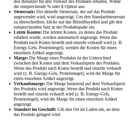
den
Benutzer
f
ü
r
den
Verkauf
des
Produkts
erhalten
.
W
ä
hle
die
entsprechende
%
oder
$
Option
aus
.
Steuersatz
:
Der
aktuelle
Steuersatz
,
der
auf
das
Produkt
angewendet
wird
,
wird
angezeigt
.
Um
den
Standardsteuersatz
zu
ü
berschreiben
,
klicke
auf
das
Bleistiftsymbol
und
gib
den
entsprechenden
Satz
in
der
Produktspalte
ein
.
Letzte
Kosten
:
Die
letzten
Kosten
,
zu
denen
das
Produkt
erhalten
wurde
,
werden
automatisch
angezeigt
.
Wenn
das
Produkt
nach
Kisten
bestellt
und
einzeln
verkauft
wird
(
z
.
B
.
Energy
-
Gels
,
Proteinriegel
)
,
werden
die
Kosten
f
ü
r
einen
einzelnen
Artikel
angezeigt
.
Marge
:
Die
Marge
eines
Produkts
ist
der
Unterschied
zwischen
den
Kosten
und
dem
Verkaufspreis
des
Produkts
.
Wenn
das
Produkt
nach
Kisten
bestellt
und
einzeln
verkauft
wird
(
z
.
B
.
Energy
-
Gels
,
Proteinriegel
)
,
wird
die
Marge
f
ü
r
einen
einzelnen
Artikel
angezeigt
.
Verkaufsmarge
:
Die
Marge
basierend
auf
dem
Verkaufspreis
des
Produkts
wird
angezeigt
.
Wenn
das
Produkt
nach
Kisten
bestellt
und
einzeln
verkauft
wird
(
z
.
B
.
Energy
-
Gels
,
Proteinriegel
)
,
wird
die
Marge
f
ü
r
einen
einzelnen
Artikel
angezeigt
.
Standort
im
Gesch
ä
ft
:
Gib
den
Ort
im
Laden
ein
,
an
dem
das
Produkt
gelagert
wird
.