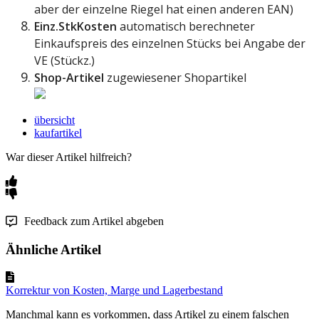
aber
der
einzelne
Riegel
hat
einen
anderen
EAN
)
Einz
.
StkKosten
automatisch
berechneter
Einkaufspreis
des
einzelnen
St
ü
cks
bei
Angabe
der
VE
(
St
ü
ckz
.
)
Shop
-
Artikel
zugewiesener
Shopartikel
übersicht
kaufartikel
War dieser Artikel hilfreich?
Feedback zum Artikel abgeben
Ähnliche Artikel
Korrektur von Kosten, Marge und Lagerbestand
Manchmal kann es vorkommen, dass Artikel zu einem falschen