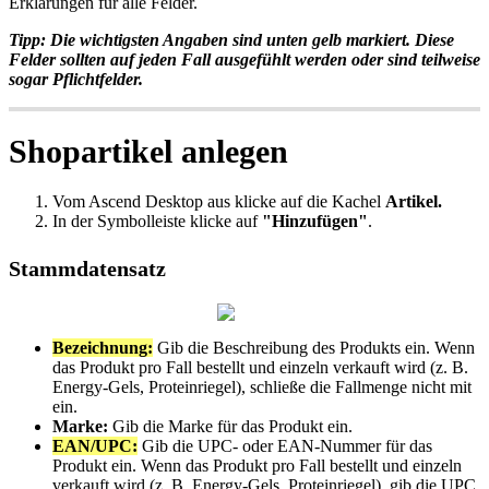
Erkl
ä
rungen
f
ü
r
alle
Felder
.
Tipp
:
Die
wichtigsten
Angaben
sind
unten
gelb
markiert
.
Diese
Felder
sollten
auf
jeden
Fall
ausgef
ü
hlt
werden
oder
sind
teilweise
sogar
Pflichtfelder
.
Shopartikel
anlegen
Vom
Ascend
Desktop
aus
klicke
auf
die
Kachel
Artikel
.
In
der
Symbolleiste
klicke
auf
"
Hinzuf
ü
gen
"
.
Stammdatensatz
Bezeichnung
:
Gib
die
Beschreibung
des
Produkts
ein
.
Wenn
das
Produkt
pro
Fall
bestellt
und
einzeln
verkauft
wird
(
z
.
B
.
Energy
-
Gels
,
Proteinriegel
)
,
schlie
ß
e
die
Fallmenge
nicht
mit
ein
.
Marke
:
Gib
die
Marke
f
ü
r
das
Produkt
ein
.
EAN
/
UPC
:
Gib
die
UPC
-
oder
EAN
-
Nummer
f
ü
r
das
Produkt
ein
.
Wenn
das
Produkt
pro
Fall
bestellt
und
einzeln
verkauft
wird
(
z
.
B
.
Energy
-
Gels
,
Proteinriegel
)
,
gib
die
UPC