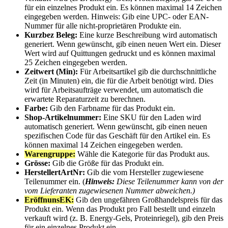
f
ü
r
ein
einzelnes
Produkt
ein
.
Es
k
ö
nnen
maximal
14
Zeichen
eingegeben
werden
.
Hinweis
:
Gib
eine
UPC
-
oder
EAN
-
Nummer
f
ü
r
alle
nicht
-
propriet
ä
ren
Produkte
ein
.
Kurzbez
Beleg
:
Eine
kurze
Beschreibung
wird
automatisch
generiert
.
Wenn
gew
ü
nscht
,
gib
einen
neuen
Wert
ein
.
Dieser
Wert
wird
auf
Quittungen
gedruckt
und
es
k
ö
nnen
maximal
25
Zeichen
eingegeben
werden
.
Zeitwert
(
Min
)
:
F
ü
r
Arbeitsartikel
gib
die
durchschnittliche
Zeit
(
in
Minuten
)
ein
,
die
f
ü
r
die
Arbeit
ben
ö
tigt
wird
.
Dies
wird
f
ü
r
Arbeitsauftr
ä
ge
verwendet
,
um
automatisch
die
erwartete
Reparaturzeit
zu
berechnen
.
Farbe
:
Gib
den
Farbname
f
ü
r
das
Produkt
ein
.
Shop
-
Artikelnummer
:
Eine
SKU
f
ü
r
den
Laden
wird
automatisch
generiert
.
Wenn
gew
ü
nscht
,
gib
einen
neuen
spezifischen
Code
f
ü
r
das
Gesch
ä
ft
f
ü
r
den
Artikel
ein
.
Es
k
ö
nnen
maximal
14
Zeichen
eingegeben
werden
.
Warengruppe
:
W
ä
hle
die
Kategorie
f
ü
r
das
Produkt
aus
.
Gr
ö
sse
:
Gib
die
Gr
ö
ß
e
f
ü
r
das
Produkt
ein
.
HerstellertArtNr
:
Gib
die
vom
Hersteller
zugewiesene
Teilenummer
ein
.
(
Hinweis
:
Diese
Teilenummer
kann
von
der
vom
Lieferanten
zugewiesenen
Nummer
abweichen
.
)
Er
ö
ffnunsEK
:
Gib
den
ungef
ä
hren
Gro
ß
handelspreis
f
ü
r
das
Produkt
ein
.
Wenn
das
Produkt
pro
Fall
bestellt
und
einzeln
verkauft
wird
(
z
.
B
.
Energy
-
Gels
,
Proteinriegel
)
,
gib
den
Preis
f
ü
r
ein
einzelnes
Produkt
ein
.