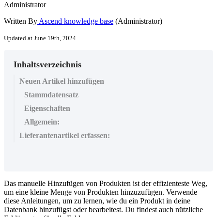
Administrator
Written By
Ascend knowledge base
(Administrator)
Updated at June 19th, 2024
Inhaltsverzeichnis
Neuen Artikel hinzufügen
Stammdatensatz
Eigenschaften
Allgemein:
Lieferantenartikel erfassen:
Das
manuelle
Hinzuf
ü
gen
von
Produkten
ist
der
effizienteste
Weg
,
um
eine
kleine
Menge
von
Produkten
hinzuzuf
ü
gen
.
Verwende
diese
Anleitungen
,
um
zu
lernen
,
wie
du
ein
Produkt
in
deine
Datenbank
hinzuf
ü
gst
oder
bearbeitest
.
Du
findest
auch
n
ü
tzliche