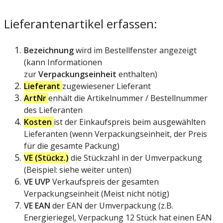
Lieferantenartikel
erfassen
:
Bezeichnung
wird
im
Bestellfenster
angezeigt
(
kann
Informationen
zur
Verpackungseinheit
enthalten
)
Lieferant
zugewiesener
Lieferant
ArtNr
enh
ä
lt
die
Artikelnummer
/
Bestellnummer
des
Lieferanten
Kosten
ist
der
Einkaufspreis
beim
ausgew
ä
hlten
Lieferanten
(
wenn
Verpackungseinheit
,
der
Preis
f
ü
r
die
gesamte
Packung
)
VE
(
St
ü
ckz
.
)
die
St
ü
ckzahl
in
der
Umverpackung
(
Beispiel
:
siehe
weiter
unten
)
VE
UVP
Verkaufspreis
der
gesamten
Verpackungseinheit
(
Meist
nicht
n
ö
tig
)
VE
EAN
der
EAN
der
Umverpackung
(
z
.
B
.
Energieriegel
,
Verpackung
12
St
ü
ck
hat
einen
EAN