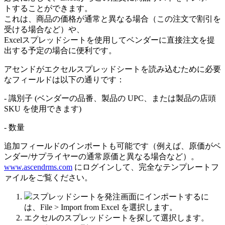
ト
す
る
こ
と
が
で
き
ま
す
。
こ
れ
は
、
商
品
の
価
格
が
通
常
と
異
な
る
場
合
（
こ
の
注
文
で
割
引
を
受
け
る
場
合
な
ど
）
や
、
Excel
ス
プ
レ
ッ
ド
シ
ー
ト
を
使
用
し
て
ベ
ン
ダ
ー
に
直
接
注
文
を
提
出
す
る
予
定
の
場
合
に
便
利
で
す
。
ア
セ
ン
ド
が
エ
ク
セ
ル
ス
プ
レ
ッ
ド
シ
ー
ト
を
読
み
込
む
た
め
に
必
要
な
フ
ィ
ー
ル
ド
は
以
下
の
通
り
で
す
：
-
識
別
子
(
ベ
ン
ダ
ー
の
品
番
、
製
品
の
UPC
、
ま
た
は
製
品
の
店
頭
SKU
を
使
用
で
き
ま
す
)
-
数
量
追
加
フ
ィ
ー
ル
ド
の
イ
ン
ポ
ー
ト
も
可
能
で
す
（
例
え
ば
、
原
価
が
ベ
ン
ダ
ー
/
サ
プ
ラ
イ
ヤ
ー
の
通
常
原
価
と
異
な
る
場
合
な
ど
）
。
www
.
ascendrms
.
com
に
ロ
グ
イ
ン
し
て
、
完
全
な
テ
ン
プ
レ
ー
ト
フ
ァ
イ
ル
を
ご
覧
く
だ
さ
い
。
ス
プ
レ
ッ
ド
シ
ー
ト
を
発
注
画
面
に
イ
ン
ポ
ー
ト
す
る
に
は
、
File
>
Import
from
Excel
を
選
択
し
ま
す
。
エ
ク
セ
ル
の
ス
プ
レ
ッ
ド
シ
ー
ト
を
探
し
て
選
択
し
ま
す
。