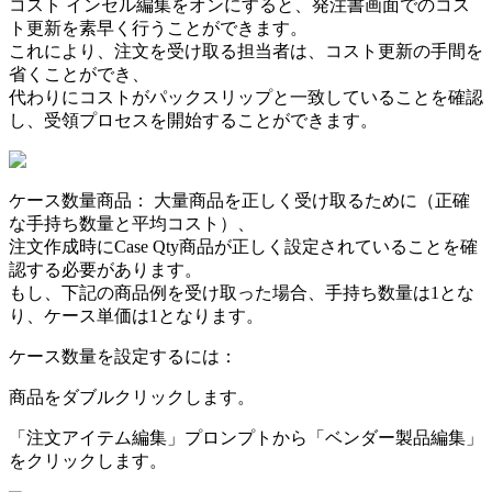
コ
ス
ト
イ
ン
セ
ル
編
集
を
オ
ン
に
す
る
と
、
発
注
書
画
面
で
の
コ
ス
ト
更
新
を
素
早
く
行
う
こ
と
が
で
き
ま
す
。
こ
れ
に
よ
り
、
注
文
を
受
け
取
る
担
当
者
は
、
コ
ス
ト
更
新
の
手
間
を
省
く
こ
と
が
で
き
、
代
わ
り
に
コ
ス
ト
が
パ
ッ
ク
ス
リ
ッ
プ
と
一
致
し
て
い
る
こ
と
を
確
認
し
、
受
領
プ
ロ
セ
ス
を
開
始
す
る
こ
と
が
で
き
ま
す
。
ケ
ー
ス
数
量
商
品
：
大
量
商
品
を
正
し
く
受
け
取
る
た
め
に
（
正
確
な
手
持
ち
数
量
と
平
均
コ
ス
ト
）
、
注
文
作
成
時
に
Case
Qty
商
品
が
正
し
く
設
定
さ
れ
て
い
る
こ
と
を
確
認
す
る
必
要
が
あ
り
ま
す
。
も
し
、
下
記
の
商
品
例
を
受
け
取
っ
た
場
合
、
手
持
ち
数
量
は
1
と
な
り
、
ケ
ー
ス
単
価
は
1
と
な
り
ま
す
。
ケ
ー
ス
数
量
を
設
定
す
る
に
は
：
商
品
を
ダ
ブ
ル
ク
リ
ッ
ク
し
ま
す
。
「
注
文
ア
イ
テ
ム
編
集
」
プ
ロ
ン
プ
ト
か
ら
「
ベ
ン
ダ
ー
製
品
編
集
」
を
ク
リ
ッ
ク
し
ま
す
。