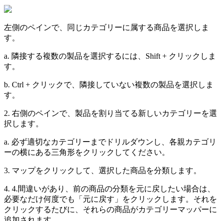
左
側
の
ペ
イ
ン
で
、
同
じ
カ
テ
ゴ
リ
ー
に
属
す
る
商
品
を
選
択
し
ま
す
。
a
.
隣
接
す
る
複
数
の
製
品
を
選
択
す
る
に
は
、
Shift
+
ク
リ
ッ
ク
し
ま
す
。
b
.
Ctrl
+
ク
リ
ッ
ク
で
、
隣
接
し
て
い
な
い
複
数
の
製
品
を
選
択
し
ま
す
。
2
.
右
側
の
ペ
イ
ン
で
、
製
品
を
割
り
当
て
る
新
し
い
カ
テ
ゴ
リ
ー
を
選
択
し
ま
す
。
a
.
必
ず
適
切
な
カ
テ
ゴ
リ
ー
ま
で
ド
リ
ル
ダ
ウ
ン
し
、
各
親
カ
テ
ゴ
リ
ー
の
横
に
あ
る
三
角
形
を
ク
リ
ッ
ク
し
て
く
だ
さ
い
。
3
.
マ
ッ
プ
を
ク
リ
ッ
ク
し
て
、
選
択
し
た
商
品
を
分
類
し
ま
す
。
4
.
4
.
間
違
い
が
あ
り
、
前
の
商
品
の
分
類
を
元
に
戻
し
た
い
場
合
は
、
必
要
な
だ
け
何
度
で
も
「
元
に
戻
す
」
を
ク
リ
ッ
ク
し
ま
す
。
そ
れ
を
ク
リ
ッ
ク
す
る
た
び
に
、
そ
れ
ら
の
商
品
が
カ
テ
ゴ
リ
ー
マ
ッ
パ
ー
に
追
加
さ
れ
ま
す
。