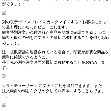
が
で
き
ま
す
：
列
の
表
示
/
デ
ィ
ス
プ
レ
イ
を
カ
ス
タ
マ
イ
ズ
す
る
：
お
客
様
に
と
っ
て
最
も
理
に
か
な
っ
た
ビ
ュ
ー
に
し
ま
す
。
顧
客
特
別
注
文
が
添
付
さ
れ
た
商
品
を
簡
単
に
確
認
で
き
る
よ
う
に
、
顧
客
と
取
引
の
列
を
注
文
画
面
の
最
初
に
移
動
す
る
こ
と
を
強
く
お
勧
め
し
ま
す
。
注
：
複
数
店
舗
を
運
営
さ
れ
て
い
る
場
合
は
、
移
管
が
必
要
な
商
品
を
簡
単
に
確
認
で
き
る
よ
う
に
、
移
管
先
の
列
を
注
文
画
面
の
最
初
に
移
動
す
る
こ
と
を
お
勧
め
し
ま
す
。
カ
ラ
ム
チ
ュ
ー
ザ
ー
：
注
文
画
面
に
列
を
追
加
で
き
ま
す
。
ま
た
、
注
文
画
面
の
列
を
右
ク
リ
ッ
ク
し
て
非
表
示
に
す
る
こ
と
も
で
き
ま
す
。