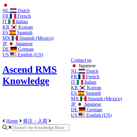
NL
Dutch
FR
French
IT
Italian
KR
Korean
ES
Spanish
MX
Spanish (Mexico)
JP
Japanese
DE
German
US
English (US)
Contact us
Japanese
Ascend RMS
NL
Dutch
FR
French
Knowledge
IT
Italian
KR
Korean
ES
Spanish
MX
Spanish (Mexico)
JP
Japanese
DE
German
US
English (US)
Home
発注・入荷