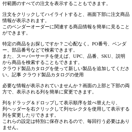
付
範
囲
の
す
べ
て
の
注
文
を
表
示
す
る
こ
と
も
で
き
ま
す
。
注
文
を
ク
リ
ッ
ク
し
て
ハ
イ
ラ
イ
ト
す
る
と
、
画
面
下
部
に
注
文
商
品
情
報
が
表
示
さ
れ
ま
す
。
こ
の
ベ
ン
ダ
ー
オ
ー
ダ
ー
に
関
連
す
る
商
品
情
報
を
簡
単
に
見
る
こ
と
が
で
き
ま
す
。
特
定
の
商
品
を
お
探
し
で
す
か
？
ご
心
配
な
く
。
PO
番
号
、
ベ
ン
ダ
ー
、
部
品
番
号
な
ど
で
検
索
で
き
ま
す
。
ま
た
、
ス
ー
パ
ー
サ
ー
チ
を
使
え
ば
、
UPC
、
品
番
、
SKU
、
説
明
か
ら
商
品
を
検
索
す
る
こ
と
も
で
き
ま
す
。
ク
ラ
ウ
ド
製
品
カ
タ
ロ
グ
を
使
っ
て
新
し
い
製
品
を
追
加
し
て
く
だ
さ
い
。
記
事
ク
ラ
ウ
ド
製
品
カ
タ
ロ
グ
の
使
用
必
要
な
情
報
が
表
示
さ
れ
て
い
ま
せ
ん
か
？
画
面
の
上
部
と
下
部
の
両
方
で
、
表
示
さ
れ
る
列
を
簡
単
に
変
更
で
き
ま
す
。
列
を
ド
ラ
ッ
グ
＆
ド
ロ
ッ
プ
し
て
表
示
順
序
を
並
べ
替
え
た
り
、
列
ヘ
ッ
ダ
ー
を
右
ク
リ
ッ
ク
し
て
列
セ
レ
ク
タ
を
使
用
し
て
表
示
す
る
列
を
変
更
し
た
り
で
き
ま
す
。
こ
れ
ら
の
設
定
は
特
別
に
保
存
さ
れ
る
の
で
、
毎
回
行
う
必
要
は
あ
り
ま
せ
ん
。