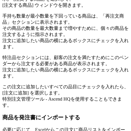
[
注
文
す
る
商
品
]
ウ
ィ
ン
ド
ウ
を
開
き
ま
す
。
手
持
ち
数
量
が
最
小
数
量
を
下
回
っ
て
い
る
商
品
は
、
「
再
注
文
商
品
」
セ
ク
シ
ョ
ン
に
表
示
さ
れ
ま
す
。
そ
の
商
品
の
数
量
を
最
大
数
量
ま
で
増
や
す
た
め
に
、
個
々
の
商
品
を
注
文
す
る
よ
う
に
指
示
さ
れ
ま
す
。
注
文
に
追
加
し
た
い
商
品
の
横
に
あ
る
ボ
ッ
ク
ス
に
チ
ェ
ッ
ク
を
入
れ
ま
す
。
特
注
品
セ
ク
シ
ョ
ン
に
は
、
顧
客
の
注
文
を
満
た
す
た
め
に
こ
の
ベ
ン
ダ
ー
か
ら
注
文
す
る
必
要
が
あ
る
商
品
が
表
示
さ
れ
ま
す
。
注
文
に
追
加
し
た
い
商
品
の
横
に
あ
る
ボ
ッ
ク
ス
に
チ
ェ
ッ
ク
を
入
れ
ま
す
。
こ
の
注
文
に
追
加
し
た
い
す
べ
て
の
品
目
に
チ
ェ
ッ
ク
を
入
れ
た
ら
、
[
注
文
に
追
加
]
を
選
択
し
ま
す
。
特
別
注
文
管
理
ツ
ー
ル
-
Ascend
HQ
を
使
用
す
る
こ
と
も
で
き
ま
す
。
商
品
を
発
注
書
に
イ
ン
ポ
ー
ト
す
る
必
要
に
応
じ
て
、
Excel
か
ら
こ
の
注
文
に
商
品
リ
ス
ト
を
イ
ン
ポ
ー