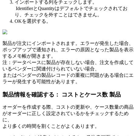
イ
ン
ポ
ー
ト
す
る
列
を
チ
ェ
ッ
ク
し
ま
す
。
Identifier
と
Quantity
は
デ
フ
ォ
ル
ト
で
チ
ェ
ッ
ク
さ
れ
て
お
り
、
チ
ェ
ッ
ク
を
外
す
こ
と
は
で
き
ま
せ
ん
。
OK
を
選
択
す
る
。
製
品
が
注
文
に
イ
ン
ポ
ー
ト
さ
れ
ま
す
。
エ
ラ
ー
が
発
生
し
た
場
合
、
ポ
ッ
プ
ア
ッ
プ
で
通
知
さ
れ
、
エ
ラ
ー
の
原
因
と
な
っ
た
製
品
を
表
示
す
る
メ
モ
帳
が
開
き
ま
す
。
注
：
デ
ー
タ
ベ
ー
ス
に
製
品
が
存
在
し
な
い
場
合
、
注
文
を
作
成
し
て
い
る
ベ
ン
ダ
ー
に
関
連
付
け
ら
れ
て
い
な
い
場
合
、
ま
た
は
ベ
ン
ダ
ー
の
製
品
レ
コ
ー
ド
の
重
複
に
問
題
が
あ
る
場
合
に
エ
ラ
ー
が
発
生
す
る
可
能
性
が
あ
り
ま
す
。
製
品
情
報
を
確
認
す
る
：
コ
ス
ト
と
ケ
ー
ス
数
製
品
オ
ー
ダ
ー
を
作
成
す
る
際
、
コ
ス
ト
の
更
新
や
、
ケ
ー
ス
数
量
の
商
品
が
オ
ー
ダ
ー
に
正
し
く
設
定
さ
れ
て
い
る
か
を
チ
ェ
ッ
ク
す
る
た
め
に
、
よ
り
多
く
の
時
間
を
割
く
こ
と
が
よ
く
あ
り
ま
す
。