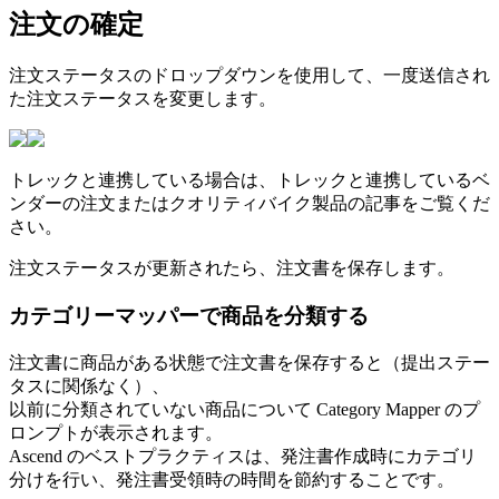
注
文
の
確
定
注
文
ス
テ
ー
タ
ス
の
ド
ロ
ッ
プ
ダ
ウ
ン
を
使
用
し
て
、
一
度
送
信
さ
れ
た
注
文
ス
テ
ー
タ
ス
を
変
更
し
ま
す
。
ト
レ
ッ
ク
と
連
携
し
て
い
る
場
合
は
、
ト
レ
ッ
ク
と
連
携
し
て
い
る
ベ
ン
ダ
ー
の
注
文
ま
た
は
ク
オ
リ
テ
ィ
バ
イ
ク
製
品
の
記
事
を
ご
覧
く
だ
さ
い
。
注
文
ス
テ
ー
タ
ス
が
更
新
さ
れ
た
ら
、
注
文
書
を
保
存
し
ま
す
。
カ
テ
ゴ
リ
ー
マ
ッ
パ
ー
で
商
品
を
分
類
す
る
注
文
書
に
商
品
が
あ
る
状
態
で
注
文
書
を
保
存
す
る
と
（
提
出
ス
テ
ー
タ
ス
に
関
係
な
く
）
、
以
前
に
分
類
さ
れ
て
い
な
い
商
品
に
つ
い
て
Category
Mapper
の
プ
ロ
ン
プ
ト
が
表
示
さ
れ
ま
す
。
Ascend
の
ベ
ス
ト
プ
ラ
ク
テ
ィ
ス
は
、
発
注
書
作
成
時
に
カ
テ
ゴ
リ
分
け
を
行
い
、
発
注
書
受
領
時
の
時
間
を
節
約
す
る
こ
と
で
す
。