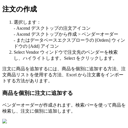
注
文
の
作
成
選
択
し
ま
す
：
-
Ascend
デ
ス
ク
ト
ッ
プ
の
注
文
ア
イ
コ
ン
-
Ascend
デ
ス
ク
ト
ッ
プ
か
ら
作
成
>
ベ
ン
ダ
ー
オ
ー
ダ
ー
-
ま
た
は
デ
ー
タ
ベ
ー
ス
エ
ク
ス
プ
ロ
ー
ラ
の
[
Orders
]
ウ
ィ
ン
ド
ウ
の
[
Add
]
ア
イ
コ
ン
Select
Vendor
ウ
ィ
ン
ド
ウ
で
注
文
先
の
ベ
ン
ダ
ー
を
検
索
し
、
ハ
イ
ラ
イ
ト
し
ま
す
。
Select
を
ク
リ
ッ
ク
し
ま
す
。
注
文
に
商
品
を
追
加
す
る
に
は
、
商
品
を
個
別
に
追
加
す
る
方
法
、
注
文
商
品
リ
ス
ト
を
使
用
す
る
方
法
、
Excel
か
ら
注
文
書
を
イ
ン
ポ
ー
ト
す
る
方
法
が
あ
り
ま
す
。
商
品
を
個
別
に
注
文
に
追
加
す
る
ベ
ン
ダ
ー
オ
ー
ダ
ー
が
作
成
さ
れ
ま
す
。
検
索
バ
ー
を
使
っ
て
商
品
を
検
索
し
、
注
文
に
個
別
に
追
加
し
ま
す
。