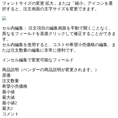
フ
ォ
ン
ト
サ
イ
ズ
の
変
更
拡
大
」
ま
た
は
「
縮
小
」
ア
イ
コ
ン
を
選
択
す
る
と
、
注
文
画
面
の
文
字
サ
イ
ズ
を
変
更
で
き
ま
す
。
セ
ル
内
編
集
：
注
文
項
目
の
編
集
画
面
を
手
動
で
開
く
こ
と
な
く
、
異
な
る
フ
ィ
ー
ル
ド
を
直
接
ク
リ
ッ
ク
し
て
修
正
す
る
こ
と
が
で
き
ま
す
。
セ
ル
内
編
集
を
使
用
す
る
と
、
コ
ス
ト
や
希
望
小
売
価
格
の
編
集
、
ま
た
は
注
文
数
量
の
編
集
に
非
常
に
便
利
で
す
。
イ
ン
セ
ル
編
集
で
変
更
可
能
な
フ
ィ
ー
ル
ド
商
品
説
明
（
ベ
ン
ダ
ー
の
商
品
説
明
が
変
更
さ
れ
ま
す
。
）
原
価
注
文
数
量
希
望
小
売
価
格
最
小
値
最
大
値
最
小
値
2
最
大
2
コ
メ
ン
ト