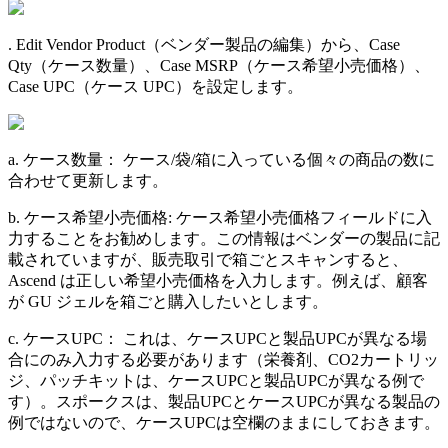
.
Edit
Vendor
Product
（
ベ
ン
ダ
ー
製
品
の
編
集
）
か
ら
、
Case
Qty
（
ケ
ー
ス
数
量
）
、
Case
MSRP
（
ケ
ー
ス
希
望
小
売
価
格
）
、
Case
UPC
（
ケ
ー
ス
UPC
）
を
設
定
し
ま
す
。
a
.
ケ
ー
ス
数
量
：
ケ
ー
ス
/
袋
/
箱
に
入
っ
て
い
る
個
々
の
商
品
の
数
に
合
わ
せ
て
更
新
し
ま
す
。
b
.
ケ
ー
ス
希
望
小
売
価
格
:
ケ
ー
ス
希
望
小
売
価
格
フ
ィ
ー
ル
ド
に
入
力
す
る
こ
と
を
お
勧
め
し
ま
す
。
こ
の
情
報
は
ベ
ン
ダ
ー
の
製
品
に
記
載
さ
れ
て
い
ま
す
が
、
販
売
取
引
で
箱
ご
と
ス
キ
ャ
ン
す
る
と
、
Ascend
は
正
し
い
希
望
小
売
価
格
を
入
力
し
ま
す
。
例
え
ば
、
顧
客
が
GU
ジ
ェ
ル
を
箱
ご
と
購
入
し
た
い
と
し
ま
す
。
c
.
ケ
ー
ス
UPC
：
こ
れ
は
、
ケ
ー
ス
UPC
と
製
品
UPC
が
異
な
る
場
合
に
の
み
入
力
す
る
必
要
が
あ
り
ま
す
（
栄
養
剤
、
CO2
カ
ー
ト
リ
ッ
ジ
、
パ
ッ
チ
キ
ッ
ト
は
、
ケ
ー
ス
UPC
と
製
品
UPC
が
異
な
る
例
で
す
）
。
ス
ポ
ー
ク
ス
は
、
製
品
UPC
と
ケ
ー
ス
UPC
が
異
な
る
製
品
の
例
で
は
な
い
の
で
、
ケ
ー
ス
UPC
は
空
欄
の
ま
ま
に
し
て
お
き
ま
す
。