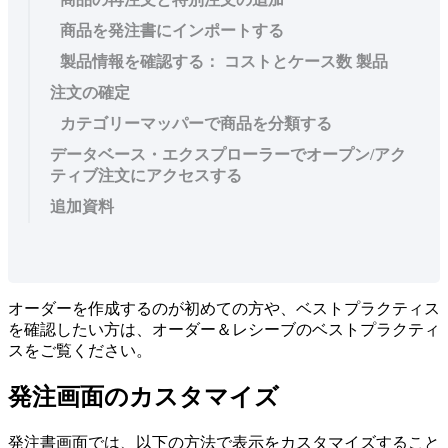
商品を発注書にインポートする
製品情報を確認する： コストとケース数 製品
注文の確定
カテゴリーマッパーで商品を分類する
データベース・エクスプローラーでオープン/アク
ティブ注文にアクセスする
追加資料
オ
ー
ダ
ー
を
作
成
す
る
の
が
初
め
て
の
方
や
、
ベ
ス
ト
プ
ラ
ク
テ
ィ
ス
を
確
認
し
た
い
方
は
、
オ
ー
ダ
ー
＆
レ
シ
ー
ブ
の
ベ
ス
ト
プ
ラ
ク
テ
ィ
ス
を
ご
覧
く
だ
さ
い
。
発
注
画
面
の
カ
ス
タ
マ
イ
ズ
発
注
書
画
面
で
は
、
以
下
の
方
法
で
表
示
を
カ
ス
タ
マ
イ
ズ
す
る
こ
と