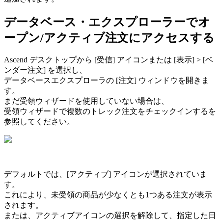
デ
ー
タ
ベ
ー
ス
・
エ
ク
ス
プ
ロ
ー
ラ
ー
で
オ
ー
プ
ン
/
ア
ク
テ
ィ
ブ
注
文
に
ア
ク
セ
ス
す
る
Ascend
デ
ス
ク
ト
ッ
プ
か
ら
[
受
信
]
ア
イ
コ
ン
ま
た
は
[
表
示
]
>
[
ベ
ン
ダ
ー
注
文
]
を
選
択
し
、
デ
ー
タ
ベ
ー
ス
エ
ク
ス
プ
ロ
ー
ラ
の
[
注
文
]
ウ
ィ
ン
ド
ウ
を
開
き
ま
す
。
ま
だ
受
領
ウ
ィ
ザ
ー
ド
を
使
用
し
て
い
な
い
場
合
は
、
受
領
ウ
ィ
ザ
ー
ド
で
複
数
の
ト
レ
ッ
ク
注
文
を
チ
ェ
ッ
ク
イ
ン
す
る
を
参
照
し
て
く
だ
さ
い
。
デ
フ
ォ
ル
ト
で
は
、
[
ア
ク
テ
ィ
ブ
]
ア
イ
コ
ン
が
選
択
さ
れ
て
い
ま
す
。
こ
れ
に
よ
り
、
未
受
領
の
商
品
が
少
な
く
と
も
1
つ
あ
る
注
文
が
表
示
さ
れ
ま
す
。
ま
た
は
、
ア
ク
テ
ィ
ブ
ア
イ
コ
ン
の
選
択
を
解
除
し
て
、
指
定
し
た
日