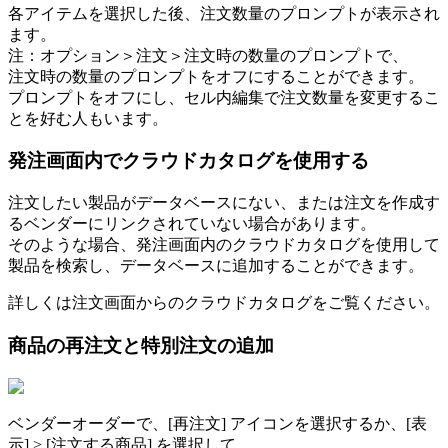
各
ア
イ
テ
ム
を
選
択
し
た
後
、
注
文
数
量
の
プ
ロ
ン
プ
ト
が
表
示
さ
れ
ま
す
。
注
：
オ
プ
シ
ョ
ン
＞
注
文
＞
注
文
時
の
数
量
の
プ
ロ
ン
プ
ト
で
、
注
文
時
の
数
量
の
プ
ロ
ン
プ
ト
を
オ
フ
に
す
る
こ
と
が
で
き
ま
す
。
プ
ロ
ン
プ
ト
を
オ
フ
に
し
、
セ
ル
内
編
集
で
注
文
数
量
を
変
更
す
る
こ
と
を
好
む
人
も
い
ま
す
。
発
注
画
面
内
で
ク
ラ
ウ
ド
カ
タ
ロ
グ
を
使
用
す
る
注
文
し
た
い
製
品
が
デ
ー
タ
ベ
ー
ス
に
な
い
、
ま
た
は
注
文
を
作
成
す
る
ベ
ン
ダ
ー
に
リ
ン
ク
さ
れ
て
い
な
い
場
合
が
あ
り
ま
す
。
そ
の
よ
う
な
場
合
、
発
注
画
面
内
の
ク
ラ
ウ
ド
カ
タ
ロ
グ
を
使
用
し
て
製
品
を
検
索
し
、
デ
ー
タ
ベ
ー
ス
に
追
加
す
る
こ
と
が
で
き
ま
す
。
詳
し
く
は
注
文
画
面
か
ら
の
ク
ラ
ウ
ド
カ
タ
ロ
グ
を
ご
覧
く
だ
さ
い
。
商
品
の
再
注
文
と
特
別
注
文
の
追
加
ベ
ン
ダ
ー
オ
ー
ダ
ー
で
、
[
再
注
文
]
ア
イ
コ
ン
を
選
択
す
る
か
、
[
表
示
]
>
[
注
文
す
る
商
品
]
を
選
択
し
て
、