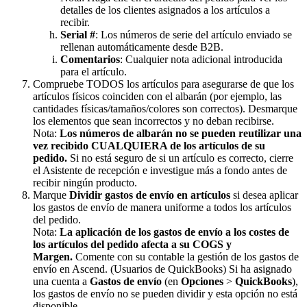
detalles
de
los
clientes
asignados
a
los
art
í
culos
a
recibir
.
Serial
#
:
Los
n
ú
meros
de
serie
del
art
í
culo
enviado
se
rellenan
autom
á
ticamente
desde
B2B
.
Comentarios
:
Cualquier
nota
adicional
introducida
para
el
art
í
culo
.
Compruebe
TODOS
los
art
í
culos
para
asegurarse
de
que
los
art
í
culos
f
í
sicos
coinciden
con
el
albar
á
n
(
por
ejemplo
,
las
cantidades
f
í
sicas
/
tama
ñ
os
/
colores
son
correctos
)
.
Desmarque
los
elementos
que
sean
incorrectos
y
no
deban
recibirse
.
Nota
:
Los
n
ú
meros
de
albar
á
n
no
se
pueden
reutilizar
una
vez
recibido
CUALQUIERA
de
los
art
í
culos
de
su
pedido
.
Si
no
est
á
seguro
de
si
un
art
í
culo
es
correcto
,
cierre
el
Asistente
de
recepci
ó
n
e
investigue
m
á
s
a
fondo
antes
de
recibir
ning
ú
n
producto
.
Marque
Dividir
gastos
de
env
í
o
en
art
í
culos
si
desea
aplicar
los
gastos
de
env
í
o
de
manera
uniforme
a
todos
los
art
í
culos
del
pedido
.
Nota
:
La
aplicaci
ó
n
de
los
gastos
de
env
í
o
a
los
costes
de
los
art
í
culos
del
pedido
afecta
a
su
COGS
y
Margen
.
Comente
con
su
contable
la
gesti
ó
n
de
los
gastos
de
env
í
o
en
Ascend
.
(
Usuarios
de
QuickBooks
)
Si
ha
asignado
una
cuenta
a
Gastos
de
env
í
o
(
en
Opciones
>
QuickBooks
)
,
los
gastos
de
env
í
o
no
se
pueden
dividir
y
esta
opci
ó
n
no
est
á
disponible
.