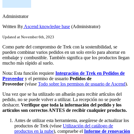
Administrator
Written By
Ascend knowledge base
(Administrator)
Updated at November 6th, 2023
Como
parte
del
compromiso
de
Trek
con
la
sostenibilidad
,
se
pueden
combinar
varios
pedidos
en
un
solo
env
í
o
para
ahorrar
en
embalaje
y
combustible
.
Tambi
é
n
significa
que
los
productos
llegan
mucho
m
á
s
r
á
pido
al
suelo
.
Nota
:
Esta
funci
ó
n
requiere
Integraci
ó
n
de
Trek
en
Pedidos
de
Proveedor
y
el
permiso
de
usuario
Pedidos
de
Proveedor
(
v
é
ase
Todo
sobre
los
permisos
de
usuario
de
Ascend
)
.
Una
vez
que
se
ha
utilizado
un
albar
á
n
para
recibir
art
í
culos
del
pedido
,
no
se
puede
volver
a
utilizar
.
La
recepci
ó
n
no
se
puede
deshacer
.
Verifique
que
toda
la
informaci
ó
n
del
pedido
y
los
art
í
culos
son
correctos
ANTES
de
recibir
cualquier
producto
.
Antes
de
utilizar
esta
herramienta
,
aseg
ú
rese
de
actualizar
los
productos
de
Trek
(
v
é
ase
Utilizaci
ó
n
del
cat
á
logo
de
productos
en
la
nube
)
,
compruebe
el
Informe
de
renovaci
ó
n