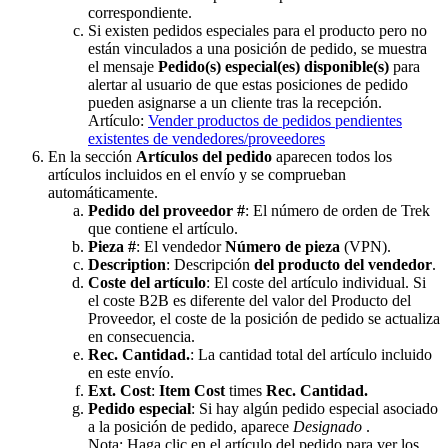
correspondiente
.
Si
existen
pedidos
especiales
para
el
producto
pero
no
est
á
n
vinculados
a
una
posici
ó
n
de
pedido
,
se
muestra
el
mensaje
Pedido
(
s
)
especial
(
es
)
disponible
(
s
)
para
alertar
al
usuario
de
que
estas
posiciones
de
pedido
pueden
asignarse
a
un
cliente
tras
la
recepci
ó
n
.
Art
í
culo
:
Vender
productos
de
pedidos
pendientes
existentes
de
vendedores
/
proveedores
En
la
secci
ó
n
Art
í
culos
del
pedido
aparecen
todos
los
art
í
culos
incluidos
en
el
env
í
o
y
se
comprueban
autom
á
ticamente
.
Pedido
del
proveedor
#
:
El
n
ú
mero
de
orden
de
Trek
que
contiene
el
art
í
culo
.
Pieza
#
:
El
vendedor
N
ú
mero
de
pieza
(
VPN
)
.
Description
:
Descripci
ó
n
del
producto
del
vendedor
.
Coste
del
art
í
culo
:
El
coste
del
art
í
culo
individual
.
Si
el
coste
B2B
es
diferente
del
valor
del
Producto
del
Proveedor
,
el
coste
de
la
posici
ó
n
de
pedido
se
actualiza
en
consecuencia
.
Rec
.
Cantidad
.
:
La
cantidad
total
del
art
í
culo
incluido
en
este
env
í
o
.
Ext
.
Cost
:
Item
Cost
times
Rec
.
Cantidad
.
Pedido
especial
:
Si
hay
alg
ú
n
pedido
especial
asociado
a
la
posici
ó
n
de
pedido
,
aparece
Designado
.
Nota
:
Haga
clic
en
el
art
í
culo
del
pedido
para
ver
los