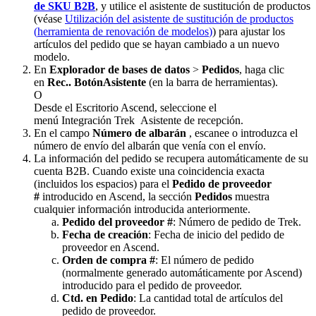
de
SKU
B2B
,
y
utilice
el
asistente
de
sustituci
ó
n
de
productos
(
v
é
ase
Utilizaci
ó
n
del
asistente
de
sustituci
ó
n
de
productos
(
herramienta
de
renovaci
ó
n
de
modelos
)
)
para
ajustar
los
art
í
culos
del
pedido
que
se
hayan
cambiado
a
un
nuevo
modelo
.
En
Explorador
de
bases
de
datos
>
Pedidos
,
haga
clic
en
Rec
.
.
Bot
ó
nAsistente
(
en
la
barra
de
herramientas
)
.
O
Desde
el
Escritorio
Ascend
,
seleccione
el
men
ú
Integraci
ó
n
Trek
Asistente
de
recepci
ó
n
.
En
el
campo
N
ú
mero
de
albar
á
n
,
escanee
o
introduzca
el
n
ú
mero
de
env
í
o
del
albar
á
n
que
ven
í
a
con
el
env
í
o
.
La
informaci
ó
n
del
pedido
se
recupera
autom
á
ticamente
de
su
cuenta
B2B
.
Cuando
existe
una
coincidencia
exacta
(
incluidos
los
espacios
)
para
el
Pedido
de
proveedor
#
introducido
en
Ascend
,
la
secci
ó
n
Pedidos
muestra
cualquier
informaci
ó
n
introducida
anteriormente
.
Pedido
del
proveedor
#
:
N
ú
mero
de
pedido
de
Trek
.
Fecha
de
creaci
ó
n
:
Fecha
de
inicio
del
pedido
de
proveedor
en
Ascend
.
Orden
de
compra
#
:
El
n
ú
mero
de
pedido
(
normalmente
generado
autom
á
ticamente
por
Ascend
)
introducido
para
el
pedido
de
proveedor
.
Ctd
.
en
Pedido
:
La
cantidad
total
de
art
í
culos
del
pedido
de
proveedor
.