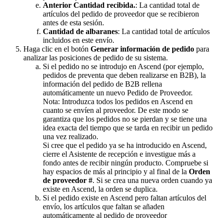
Anterior
Cantidad
recibida
.
:
La
cantidad
total
de
art
í
culos
del
pedido
de
proveedor
que
se
recibieron
antes
de
esta
sesi
ó
n
.
Cantidad
de
albaranes
:
La
cantidad
total
de
art
í
culos
incluidos
en
este
env
í
o
.
Haga
clic
en
el
bot
ó
n
Generar
informaci
ó
n
de
pedido
para
analizar
las
posiciones
de
pedido
de
su
sistema
.
Si
el
pedido
no
se
introdujo
en
Ascend
(
por
ejemplo
,
pedidos
de
preventa
que
deben
realizarse
en
B2B
)
,
la
informaci
ó
n
del
pedido
de
B2B
rellena
autom
á
ticamente
un
nuevo
Pedido
de
Proveedor
.
Nota
:
Introduzca
todos
los
pedidos
en
Ascend
en
cuanto
se
env
í
en
al
proveedor
.
De
este
modo
se
garantiza
que
los
pedidos
no
se
pierdan
y
se
tiene
una
idea
exacta
del
tiempo
que
se
tarda
en
recibir
un
pedido
una
vez
realizado
.
Si
cree
que
el
pedido
ya
se
ha
introducido
en
Ascend
,
cierre
el
Asistente
de
recepci
ó
n
e
investigue
m
á
s
a
fondo
antes
de
recibir
ning
ú
n
producto
.
Compruebe
si
hay
espacios
de
m
á
s
al
principio
y
al
final
de
la
Orden
de
proveedor
#
.
Si
se
crea
una
nueva
orden
cuando
ya
existe
en
Ascend
,
la
orden
se
duplica
.
Si
el
pedido
existe
en
Ascend
pero
faltan
art
í
culos
del
env
í
o
,
los
art
í
culos
que
faltan
se
a
ñ
aden
autom
á
ticamente
al
pedido
de
proveedor