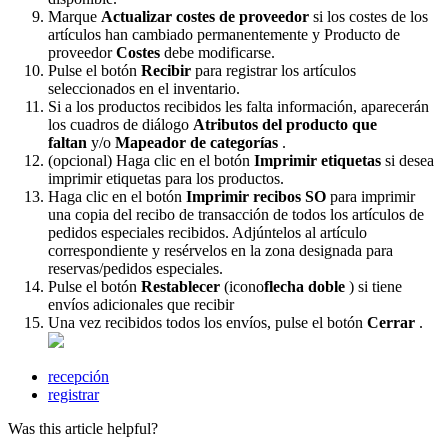
Marque
Actualizar
costes
de
proveedor
si
los
costes
de
los
art
í
culos
han
cambiado
permanentemente
y
Producto
de
proveedor
Costes
debe
modificarse
.
Pulse
el
bot
ó
n
Recibir
para
registrar
los
art
í
culos
seleccionados
en
el
inventario
.
Si
a
los
productos
recibidos
les
falta
informaci
ó
n
,
aparecer
á
n
los
cuadros
de
di
á
logo
Atributos
del
producto
que
faltan
y
/
o
Mapeador
de
categor
í
as
.
(
opcional
)
Haga
clic
en
el
bot
ó
n
Imprimir
etiquetas
si
desea
imprimir
etiquetas
para
los
productos
.
Haga
clic
en
el
bot
ó
n
Imprimir
recibos
SO
para
imprimir
una
copia
del
recibo
de
transacci
ó
n
de
todos
los
art
í
culos
de
pedidos
especiales
recibidos
.
Adj
ú
ntelos
al
art
í
culo
correspondiente
y
res
é
rvelos
en
la
zona
designada
para
reservas
/
pedidos
especiales
.
Pulse
el
bot
ó
n
Restablecer
(
icono
flecha
doble
)
si
tiene
env
í
os
adicionales
que
recibir
Una
vez
recibidos
todos
los
env
í
os
,
pulse
el
bot
ó
n
Cerrar
.
recepción
registrar
Was this article helpful?