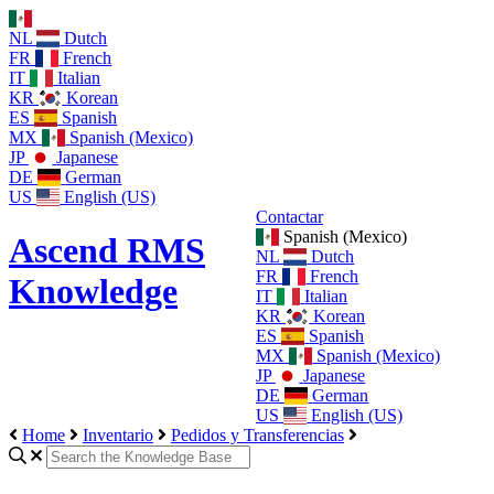
NL
Dutch
FR
French
IT
Italian
KR
Korean
ES
Spanish
MX
Spanish (Mexico)
JP
Japanese
DE
German
US
English (US)
Contactar
Spanish (Mexico)
Ascend RMS
NL
Dutch
FR
French
Knowledge
IT
Italian
KR
Korean
ES
Spanish
MX
Spanish (Mexico)
JP
Japanese
DE
German
US
English (US)
Home
Inventario
Pedidos y Transferencias