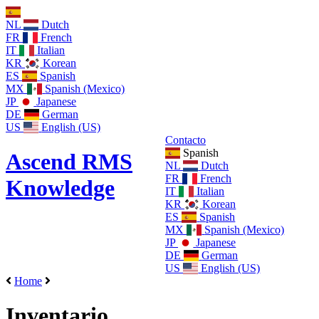
NL
Dutch
FR
French
IT
Italian
KR
Korean
ES
Spanish
MX
Spanish (Mexico)
JP
Japanese
DE
German
US
English (US)
Contacto
Spanish
Ascend RMS
NL
Dutch
FR
French
Knowledge
IT
Italian
KR
Korean
ES
Spanish
MX
Spanish (Mexico)
JP
Japanese
DE
German
US
English (US)
Home
Inventario