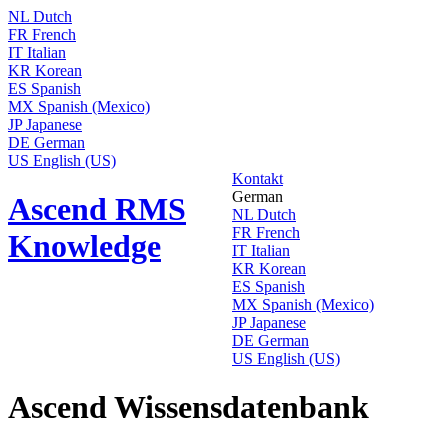
NL
Dutch
FR
French
IT
Italian
KR
Korean
ES
Spanish
MX
Spanish (Mexico)
JP
Japanese
DE
German
US
English (US)
Kontakt
German
Ascend RMS
NL
Dutch
FR
French
Knowledge
IT
Italian
KR
Korean
ES
Spanish
MX
Spanish (Mexico)
JP
Japanese
DE
German
US
English (US)
Ascend Wissensdatenbank