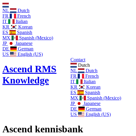
NL
Dutch
FR
French
IT
Italian
KR
Korean
ES
Spanish
MX
Spanish (Mexico)
JP
Japanese
DE
German
US
English (US)
Contact
Dutch
Ascend RMS
NL
Dutch
FR
French
Knowledge
IT
Italian
KR
Korean
ES
Spanish
MX
Spanish (Mexico)
JP
Japanese
DE
German
US
English (US)
Ascend kennisbank