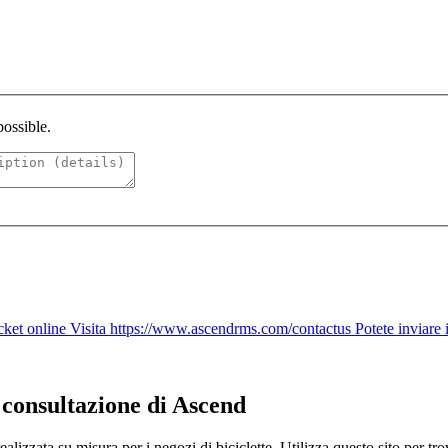
possible.
cket online Visita https://www.ascendrms.com/contactus Potete inviare il 
 consultazione di Ascend
izzata su misura per i negozi di biciclette. Utilizza questo sito per trov