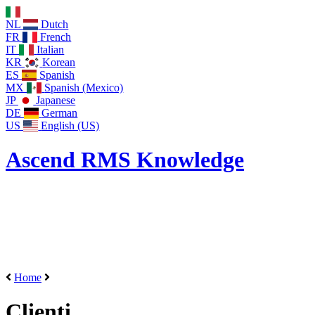
NL
Dutch
FR
French
IT
Italian
KR
Korean
ES
Spanish
MX
Spanish (Mexico)
JP
Japanese
DE
German
US
English (US)
Ascend RMS Knowledge
Home
Clienti