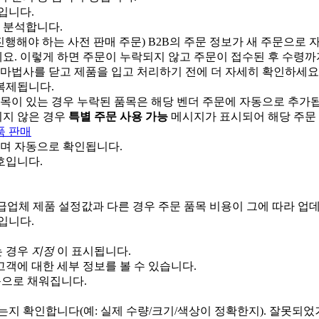
입
니
다
.
분
석
합
니
다
.
진
행
해
야
하
는
사
전
판
매
주
문
)
B2B
의
주
문
정
보
가
새
주
문
으
로
세
요
.
이
렇
게
하
면
주
문
이
누
락
되
지
않
고
주
문
이
접
수
된
후
수
령
까
마
법
사
를
닫
고
제
품
을
입
고
처
리
하
기
전
에
더
자
세
히
확
인
하
세
요
복
제
됩
니
다
.
목
이
있
는
경
우
누
락
된
품
목
은
해
당
벤
더
주
문
에
자
동
으
로
추
가
되
지
않
은
경
우
특
별
주
문
사
용
가
능
메
시
지
가
표
시
되
어
해
당
주
문
품
판
매
며
자
동
으
로
확
인
됩
니
다
.
호
입
니
다
.
급
업
체
제
품
설
정
값
과
다
른
경
우
주
문
품
목
비
용
이
그
에
따
라
업
입
니
다
.
는
경
우
지
정
이
표
시
됩
니
다
.
고
객
에
대
한
세
부
정
보
를
볼
수
있
습
니
다
.
동
으
로
채
워
집
니
다
.
는
지
확
인
합
니
다
(
예
:
실
제
수
량
/
크
기
/
색
상
이
정
확
한
지
)
.
잘
못
되
었