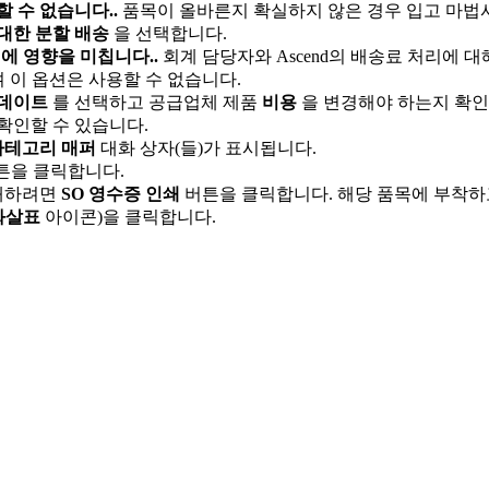
할
수
없
습
니
다
.
.
품
목
이
올
바
른
지
확
실
하
지
않
은
경
우
입
고
마
법
대
한
분
할
배
송
을
선
택
합
니
다
.
진
에
영
향
을
미
칩
니
다
.
.
회
계
담
당
자
와
Ascend
의
배
송
료
처
리
에
대
며
이
옵
션
은
사
용
할
수
없
습
니
다
.
데
이
트
를
선
택
하
고
공
급
업
체
제
품
비
용
을
변
경
해
야
하
는
지
확
인
확
인
할
수
있
습
니
다
.
카
테
고
리
매
퍼
대
화
상
자
(
들
)
가
표
시
됩
니
다
.
튼
을
클
릭
합
니
다
.
쇄
하
려
면
SO
영
수
증
인
쇄
버
튼
을
클
릭
합
니
다
.
해
당
품
목
에
부
착
하
화
살
표
아
이
콘
)
을
클
릭
합
니
다
.