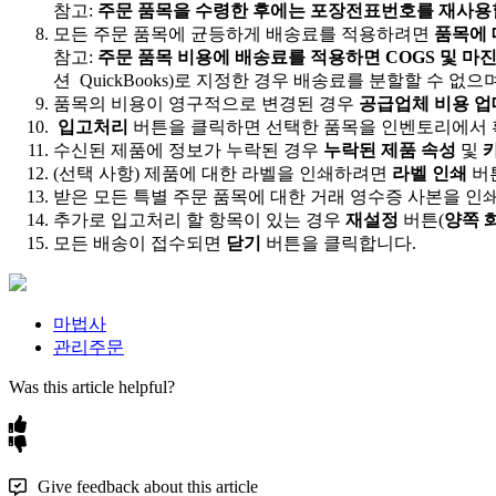
참
고
:
주
문
품
목
을
수
령
한
후
에
는
포
장
전
표
번
호
를
재
사
용
모
든
주
문
품
목
에
균
등
하
게
배
송
료
를
적
용
하
려
면
품
목
에
참
고
:
주
문
품
목
비
용
에
배
송
료
를
적
용
하
면
COGS
및
마
션
QuickBooks
)
로
지
정
한
경
우
배
송
료
를
분
할
할
수
없
으
품
목
의
비
용
이
영
구
적
으
로
변
경
된
경
우
공
급
업
체
비
용
업
입
고
처
리
버
튼
을
클
릭
하
면
선
택
한
품
목
을
인
벤
토
리
에
서
수
신
된
제
품
에
정
보
가
누
락
된
경
우
누
락
된
제
품
속
성
및
(
선
택
사
항
)
제
품
에
대
한
라
벨
을
인
쇄
하
려
면
라
벨
인
쇄
버
받
은
모
든
특
별
주
문
품
목
에
대
한
거
래
영
수
증
사
본
을
인
추
가
로
입
고
처
리
할
항
목
이
있
는
경
우
재
설
정
버
튼
(
양
쪽
모
든
배
송
이
접
수
되
면
닫
기
버
튼
을
클
릭
합
니
다
.
마법사
관리주문
Was this article helpful?
Give feedback about this article