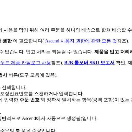
의
사
용
을
막
기
위
해
여
러
주
문
을
하
나
의
배
송
으
로
합
쳐
배
송
할
수
자
권
한
이
필
요
합
니
다
(
Ascend
사
용
자
권
한
에
관
한
모
든
것
참
조
)
.
수
없
습
니
다
.
입
고
처
리
는
되
돌
릴
수
없
습
니
다
.
제
품
을
입
고
처
리
라
우
드
제
품
카
탈
로
그
사
용
참
조
)
,
B2B
롤
오
버
SKU
보
고
서
확
인
,
법
사
버
튼
(
도
구
모
음
에
있
음
)
.
를
선
택
합
니
다
.
포
장
전
표
번
호
를
스
캔
하
거
나
입
력
합
니
다
.
에
입
력
한
주
문
번
호
와
정
확
히
일
치
하
는
항
목
(
공
백
포
함
)
이
있
는
.
일
반
적
으
로
Ascend
에
서
자
동
으
로
생
성
됨
)
입
니
다
.
주
문
의
총
품
목
수
량
입
니
다
.