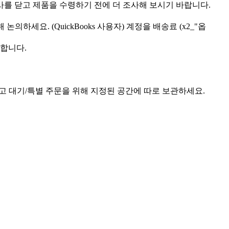
사
를
닫
고
제
품
을
수
령
하
기
전
에
더
조
사
해
보
시
기
바
랍
니
다
.
해
논
의
하
세
요
.
(
QuickBooks
사
용
자
)
계
정
을
배
송
료
(
x2_
"
옵
합
니
다
.
고
대
기
/
특
별
주
문
을
위
해
지
정
된
공
간
에
따
로
보
관
하
세
요
.