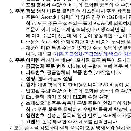
포
장
명
세
서
수
량
:
이
배
송
에
포
함
된
품
목
의
총
수
량
주
문
정
보
생
성
버
튼
을
클
릭
하
여
시
스
템
에
서
주
문
항
목
을
주
문
이
Ascend
에
입
력
되
지
않
은
경
우
(
예
:
B2B
에
서
참
고
:
모
든
주
문
은
접
수
되
는
즉
시
Ascend
에
입
력
하
주
문
이
이
미
어
센
드
에
입
력
되
었
다
고
생
각
되
면
입
고
에
이
미
주
문
이
있
는
데
새
주
문
이
생
성
되
면
주
문
이
주
문
이
Ascend
에
존
재
하
지
만
이
번
배
송
에
누
락
된
품
제
품
에
대
한
특
별
주
문
이
있
지
만
주
문
품
목
에
연
결
니
다
.
게
시
글
:
기
존
공
급
업
체
/
공
급
업
체
의
백
오
더
제
주
문
아
이
템
섹
션
에
는
배
송
에
포
함
된
모
든
품
목
이
표
시
되
공
급
업
체
주
문
번
호
:
아
이
템
이
포
함
된
트
렉
주
문
번
파
트
번
호
:
공
급
업
체
의
부
품
번
호
(
VPN
)
입
니
다
.
설
명
:
벤
더
제
품
의
설
명
.
원
가
:
개
별
항
목
에
대
한
비
용
입
니
다
.
B2B
비
용
이
공
입
고
된
수
량
수
량
:
이
배
송
에
포
함
된
품
목
의
총
수
량
Ext
.
금
액
:
원
가
곱
하
기
입
고
된
수
량
수
량
.
스
페
셜
오
더
:
주
문
품
목
에
특
별
주
문
이
연
결
되
어
있
참
고
:
주
문
항
목
을
클
릭
하
면
수
령
할
품
목
에
할
당
된
일
련
번
호
:
전
송
된
품
목
의
일
련
번
호
는
B2B
에
서
자
코
멘
트
:
항
목
에
대
한
추
가
메
모
를
입
력
합
니
다
.
모
든
품
목
을
검
토
하
여
실
제
품
목
이
포
장
명
세
서
와
일
치
하