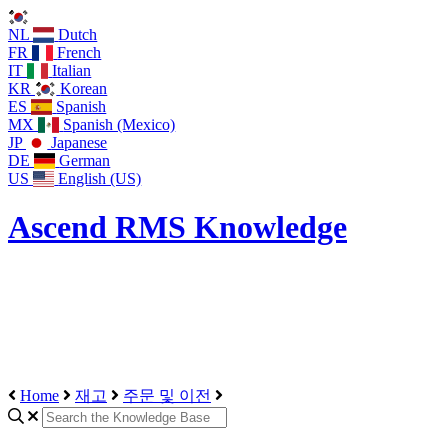
NL
Dutch
FR
French
IT
Italian
KR
Korean
ES
Spanish
MX
Spanish (Mexico)
JP
Japanese
DE
German
US
English (US)
Ascend RMS Knowledge
Home
재고
주문 및 이전