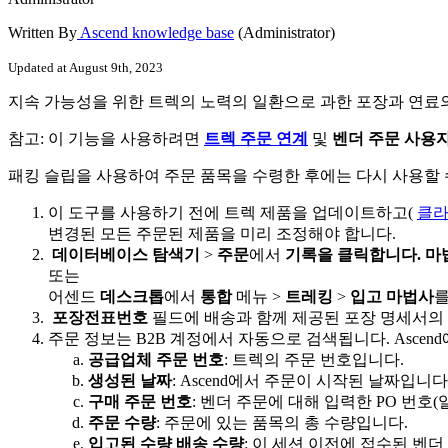
Written By
Ascend knowledge base
(Administrator)
Updated at August 9th, 2023
지
속
가
능
성
을
위
한
트
렉
의
노
력
의
일
환
으
로
과
한
포
장
과
연
료
참
고
:
이
기
능
을
사
용
하
려
면
트
렉
주
문
연
계
및
벤
더
주
문
사
용
패
킹
슬
립
을
사
용
하
여
주
문
품
목
을
수
령
한
후
에
는
다
시
사
용
할
이
도
구
를
사
용
하
기
전
에
트
렉
제
품
을
업
데
이
트
하
고
(
클
변
경
된
모
든
주
문
된
제
품
을
미
리
조
정
해
야
합
니
다
.
데
이
터
베
이
스
탐
색
기
>
주
문
에
서
기
록
을
클
릭
합
니
다
.
마
또
는
어
센
드
데
스
크
톱
에
서
통
합
메
뉴
>
트
레
킹
>
입
고
마
법
사
포
장
전
표
번
호
필
드
에
배
송
과
함
께
제
공
된
포
장
명
세
서
의
주
문
정
보
는
B2B
계
정
에
서
자
동
으
로
검
색
됩
니
다
.
Ascend
공
급
업
체
주
문
번
호
:
트
렉
의
주
문
번
호
입
니
다
.
생
성
된
날
짜
:
Ascend
에
서
주
문
이
시
작
된
날
짜
입
니
다
구
매
주
문
번
호
:
벤
더
주
문
에
대
해
입
력
한
PO
번
호
(
주
문
수
량
:
주
문
에
있
는
품
목
의
총
수
량
입
니
다
.
입
고
된
수
량
배
송
수
량
:
이
세
션
이
전
에
접
수
된
벤
더