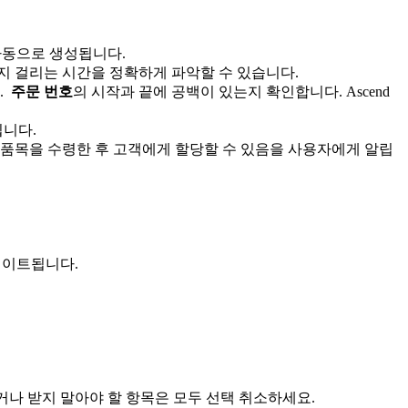
자
동
으
로
생
성
됩
니
다
.
지
걸
리
는
시
간
을
정
확
하
게
파
악
할
수
있
습
니
다
.
.
주
문
번
호
의
시
작
과
끝
에
공
백
이
있
는
지
확
인
합
니
다
.
Ascend
됩
니
다
.
품
목
을
수
령
한
후
고
객
에
게
할
당
할
수
있
음
을
사
용
자
에
게
알
립
데
이
트
됩
니
다
.
거
나
받
지
말
아
야
할
항
목
은
모
두
선
택
취
소
하
세
요
.