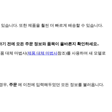
있
습
니
다
.
또
한
제
품
을
훨
씬
더
빠
르
게
배
송
할
수
있
습
니
다
.
하
기
전
에
모
든
주
문
정
보
와
품
목
이
올
바
른
지
확
인
하
세
요
.
.
제
품
대
체
마
법
사
(
제
품
대
체
마
법
사
참
조
)
를
사
용
하
여
새
모
델
로
경
우
,
주
문
에
이
전
에
입
력
해
두
었
던
모
든
정
보
를
불
러
옵
니
다
.