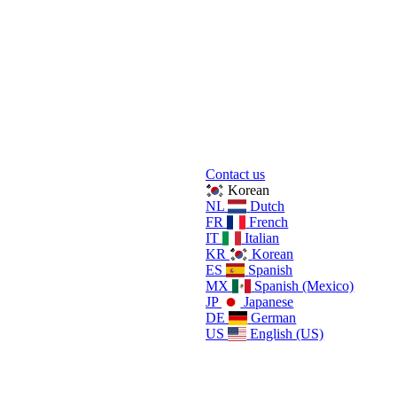
Contact us
Korean
NL
Dutch
FR
French
IT
Italian
KR
Korean
ES
Spanish
MX
Spanish (Mexico)
JP
Japanese
DE
German
US
English (US)