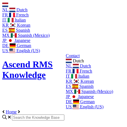
NL
Dutch
FR
French
IT
Italian
KR
Korean
ES
Spanish
MX
Spanish (Mexico)
JP
Japanese
DE
German
US
English (US)
Contact
Dutch
Ascend RMS
NL
Dutch
FR
French
Knowledge
IT
Italian
KR
Korean
ES
Spanish
MX
Spanish (Mexico)
JP
Japanese
DE
German
US
English (US)
Home