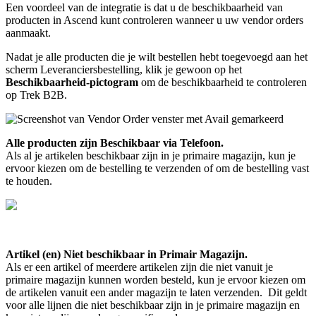
Een
voordeel
van
de
integratie
is
dat
u
de
beschikbaarheid
van
producten
in
Ascend
kunt
controleren
wanneer
u
uw
vendor
orders
aanmaakt
.
Nadat
je
alle
producten
die
je
wilt
bestellen
hebt
toegevoegd
aan
het
scherm
Leveranciersbestelling
,
klik
je
gewoon
op
het
Beschikbaarheid
-
pictogram
om
de
beschikbaarheid
te
controleren
op
Trek
B2B
.
Alle
producten
zijn
Beschikbaar
via
Telefoon
.
Als
al
je
artikelen
beschikbaar
zijn
in
je
primaire
magazijn
,
kun
je
ervoor
kiezen
om
de
bestelling
te
verzenden
of
om
de
bestelling
vast
te
houden
.
Artikel
(
en
)
Niet
beschikbaar
in
Primair
Magazijn
.
Als
er
een
artikel
of
meerdere
artikelen
zijn
die
niet
vanuit
je
primaire
magazijn
kunnen
worden
besteld
,
kun
je
ervoor
kiezen
om
de
artikelen
vanuit
een
ander
magazijn
te
laten
verzenden
.
Dit
geldt
voor
alle
lijnen
die
niet
beschikbaar
zijn
in
je
primaire
magazijn
en