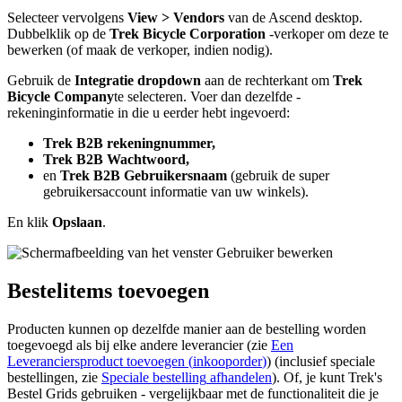
Selecteer
vervolgens
View
>
Vendors
van
de
Ascend
desktop
.
Dubbelklik
op
de
Trek
Bicycle
Corporation
-
verkoper
om
deze
te
bewerken
(
of
maak
de
verkoper
,
indien
nodig
)
.
Gebruik
de
Integratie
dropdown
aan
de
rechterkant
om
Trek
Bicycle
Company
te
selecteren
.
Voer
dan
dezelfde
-
rekeninginformatie
in
die
u
eerder
hebt
ingevoerd
:
Trek
B2B
rekeningnummer
,
Trek
B2B
Wachtwoord
,
en
Trek
B2B
Gebruikersnaam
(
gebruik
de
super
gebruikersaccount
informatie
van
uw
winkels
)
.
En
klik
Opslaan
.
Bestelitems
toevoegen
Producten
kunnen
op
dezelfde
manier
aan
de
bestelling
worden
toegevoegd
als
bij
elke
andere
leverancier
(
zie
Een
Leveranciersproduct
toevoegen
(
inkooporder
)
)
(
inclusief
speciale
bestellingen
,
zie
Speciale
bestelling
afhandelen
)
.
Of
,
je
kunt
Trek
'
s
Bestel
Grids
gebruiken
-
vergelijkbaar
met
de
functionaliteit
die
je