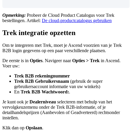
Opmerking
:
Probeer
de
Cloud
Product
Catalogus
voor
Trek
bestellingen
.
Artikel
:
De
cloud
-
productcatalogus
gebruiken
Trek
integratie
opzetten
Om
te
integreren
met
Trek
,
moet
je
Ascend
voorzien
van
je
Trek
B2B
login
gegevens
op
een
paar
verschillende
plaatsen
.
De
eerste
is
in
Opties
.
Navigeer
naar
Opties
>
Trek
in
Ascend
.
Voer
uw
:
Trek
B2B
rekeningnummer
Trek
B2B
Gebruikersnaam
(
gebruik
de
super
gebruikersaccount
informatie
van
uw
winkels
)
En
Trek
B2B
Wachtwoord
:
.
Je
kunt
ook
je
Dealerniveau
selecteren
met
behulp
van
het
vervolgkeuzemenu
onder
de
Trek
B2B
-
informatie
,
of
je
detailhandelsprijzen
(
Aanbevolen
of
Geadverteerd
)
rechtsonder
instellen
.
Klik
dan
op
Opslaan
.