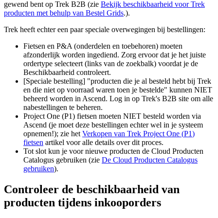
gewend
bent
op
Trek
B2B
(
zie
Bekijk
beschikbaarheid
voor
Trek
producten
met
behulp
van
Bestel
Grids
.
)
.
Trek
heeft
echter
een
paar
speciale
overwegingen
bij
bestellingen
:
Fietsen
en
P
&
A
(
onderdelen
en
toebehoren
)
moeten
afzonderlijk
worden
ingediend
.
Zorg
ervoor
dat
je
het
juiste
ordertype
selecteert
(
links
van
de
zoekbalk
)
voordat
je
de
Beschikbaarheid
controleert
.
[
Speciale
bestelling
]
"
producten
die
je
al
besteld
hebt
bij
Trek
en
die
niet
op
voorraad
waren
toen
je
bestelde
"
kunnen
NIET
beheerd
worden
in
Ascend
.
Log
in
op
Trek
'
s
B2B
site
om
alle
nabestellingen
te
beheren
.
Project
One
(
P1
)
fietsen
moeten
NIET
besteld
worden
via
Ascend
(
je
moet
deze
bestellingen
echter
wel
in
je
systeem
opnemen
!
)
;
zie
het
Verkopen
van
Trek
Project
One
(
P1
)
fietsen
artikel
voor
alle
details
over
dit
proces
.
Tot
slot
kun
je
voor
nieuwe
producten
de
Cloud
Producten
Catalogus
gebruiken
(
zie
De
Cloud
Producten
Catalogus
gebruiken
)
.
Controleer
de
beschikbaarheid
van
producten
tijdens
inkooporders