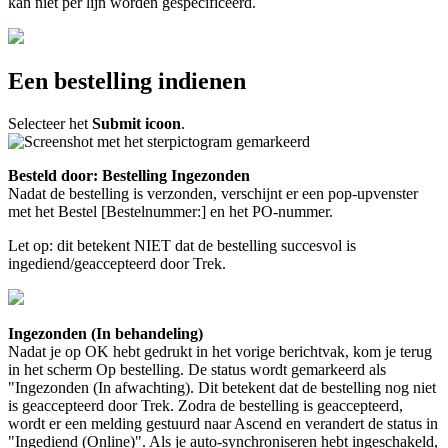
kan
niet
per
lijn
worden
gespecificeerd
.
Een
bestelling
indienen
Selecteer
het
Submit
icoon
.
Besteld
door
:
Bestelling
Ingezonden
Nadat
de
bestelling
is
verzonden
,
verschijnt
er
een
pop
-
upvenster
met
het
Bestel
[
Bestelnummer
:
]
en
het
PO
-
nummer
.
Let
op
:
dit
betekent
NIET
dat
de
bestelling
succesvol
is
ingediend
/
geaccepteerd
door
Trek
.
Ingezonden
(
In
behandeling
)
Nadat
je
op
OK
hebt
gedrukt
in
het
vorige
berichtvak
,
kom
je
terug
in
het
scherm
Op
bestelling
.
De
status
wordt
gemarkeerd
als
"
Ingezonden
(
In
afwachting
)
.
Dit
betekent
dat
de
bestelling
nog
niet
is
geaccepteerd
door
Trek
.
Zodra
de
bestelling
is
geaccepteerd
,
wordt
er
een
melding
gestuurd
naar
Ascend
en
verandert
de
status
in
"
Ingediend
(
Online
)
"
.
Als
je
auto
-
synchroniseren
hebt
ingeschakeld
,