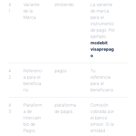
4
Variante
emitiendo
La
variante
1
de
la
de
marca
Marca
para
el
instrumento
de
pago
.
Por
ejemplo
:
mcdebit
,
visaprepag
o
.
4
Referenci
pagos
Tu
2
a
para
el
referencia
beneficia
para
el
rio
beneficiario
.
4
Plataform
plataforma
Comisi
ó
n
3
a
de
de
pagos
cobrada
por
Intercam
el
banco
bio
de
emisor
.
Si
la
Pagos
entidad