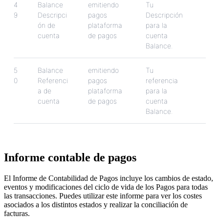
4
Balance
emitiendo
Tu
9
Descripci
pagos
Descripci
ó
n
ó
n
de
plataforma
para
la
cuenta
de
pagos
cuenta
Balance
.
5
Balance
emitiendo
Tu
0
Referenci
pagos
referencia
a
de
plataforma
para
la
cuenta
de
pagos
cuenta
Balance
.
Informe
contable
de
pagos
El
Informe
de
Contabilidad
de
Pagos
incluye
los
cambios
de
estado
,
eventos
y
modificaciones
del
ciclo
de
vida
de
los
Pagos
para
todas
las
transacciones
.
Puedes
utilizar
este
informe
para
ver
los
costes
asociados
a
los
distintos
estados
y
realizar
la
conciliaci
ó
n
de
facturas
.