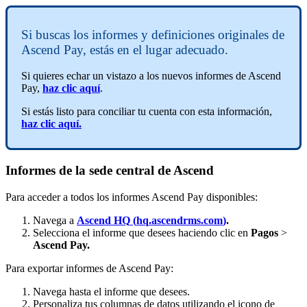
Si
buscas
los
informes
y
definiciones
originales
de
Ascend
Pay
,
est
á
s
en
el
lugar
adecuado
.
Si
quieres
echar
un
vistazo
a
los
nuevos
informes
de
Ascend
Pay
,
haz
clic
aqu
í
.
Si
est
á
s
listo
para
conciliar
tu
cuenta
con
esta
informaci
ó
n
,
haz
clic
aqu
í
.
Informes
de
la
sede
central
de
Ascend
Para
acceder
a
todos
los
informes
Ascend
Pay
disponibles
:
Navega
a
Ascend
HQ
(
hq
.
ascendrms
.
com
)
.
Selecciona
el
informe
que
desees
haciendo
clic
en
Pagos
>
Ascend
Pay
.
Para
exportar
informes
de
Ascend
Pay
:
Navega
hasta
el
informe
que
desees
.
Personaliza
tus
columnas
de
datos
utilizando
el
icono
de