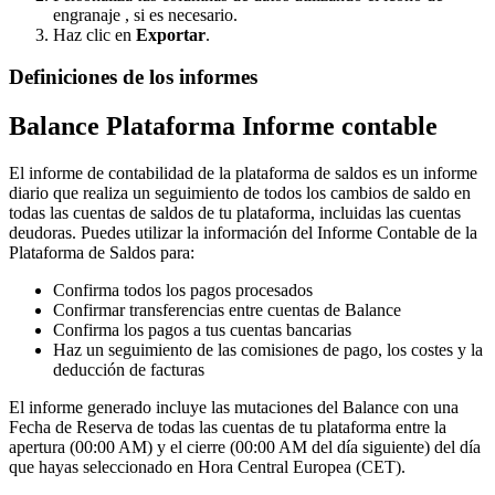
engranaje
,
si
es
necesario
.
Haz
clic
en
Exportar
.
Definiciones
de
los
informes
Balance
Plataforma
Informe
contable
El
informe
de
contabilidad
de
la
plataforma
de
saldos
es
un
informe
diario
que
realiza
un
seguimiento
de
todos
los
cambios
de
saldo
en
todas
las
cuentas
de
saldos
de
tu
plataforma
,
incluidas
las
cuentas
deudoras
.
Puedes
utilizar
la
informaci
ó
n
del
Informe
Contable
de
la
Plataforma
de
Saldos
para
:
Confirma
todos
los
pagos
procesados
Confirmar
transferencias
entre
cuentas
de
Balance
Confirma
los
pagos
a
tus
cuentas
bancarias
Haz
un
seguimiento
de
las
comisiones
de
pago
,
los
costes
y
la
deducci
ó
n
de
facturas
El
informe
generado
incluye
las
mutaciones
del
Balance
con
una
Fecha
de
Reserva
de
todas
las
cuentas
de
tu
plataforma
entre
la
apertura
(
00
:
00
AM
)
y
el
cierre
(
00
:
00
AM
del
d
í
a
siguiente
)
del
d
í
a
que
hayas
seleccionado
en
Hora
Central
Europea
(
CET
)
.