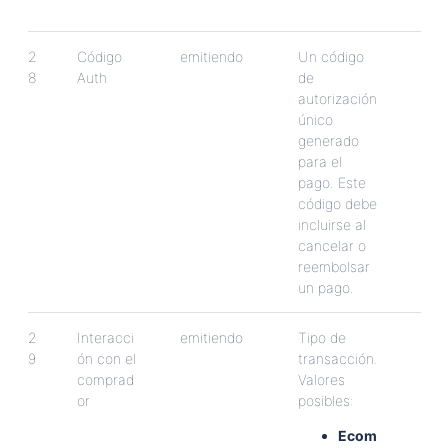
2
C
ó
digo
emitiendo
Un
c
ó
digo
8
Auth
de
autorizaci
ó
n
ú
nico
generado
para
el
pago
.
Este
c
ó
digo
debe
incluirse
al
cancelar
o
reembolsar
un
pago
.
2
Interacci
emitiendo
Tipo
de
9
ó
n
con
el
transacci
ó
n
.
comprad
Valores
or
posibles
:
Ecom