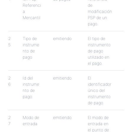
Referenci
de
a
modificaci
ó
n
Mercantil
PSP
de
un
pago
.
2
Tipo
de
emitiendo
El
tipo
de
5
instrume
instrumento
nto
de
de
pago
pago
utilizado
en
el
pago
.
2
Id
del
emitiendo
El
6
instrume
identificador
nto
de
ú
nico
del
pago
instrumento
de
pago
.
2
Modo
de
emitiendo
El
modo
de
7
entrada
entrada
en
el
punto
de