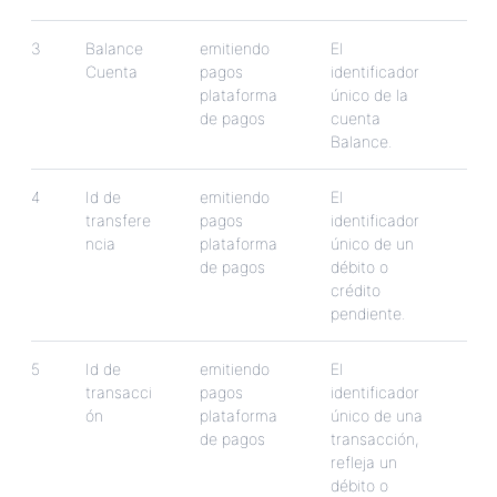
3
Balance
emitiendo
El
Cuenta
pagos
identificador
plataforma
ú
nico
de
la
de
pagos
cuenta
Balance
.
4
Id
de
emitiendo
El
transfere
pagos
identificador
ncia
plataforma
ú
nico
de
un
de
pagos
d
é
bito
o
cr
é
dito
pendiente
.
5
Id
de
emitiendo
El
transacci
pagos
identificador
ó
n
plataforma
ú
nico
de
una
de
pagos
transacci
ó
n
,
refleja
un
d
é
bito
o