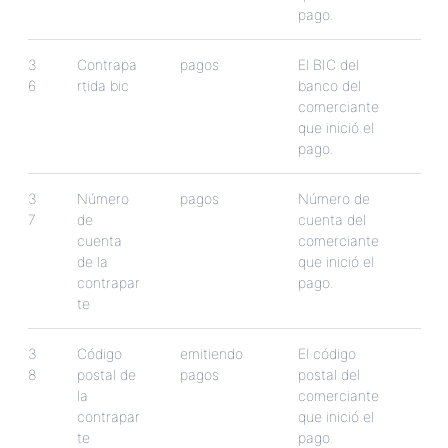
pago
.
3
Contrapa
pagos
El
BIC
del
6
rtida
bic
banco
del
comerciante
que
inici
ó
el
pago
.
3
N
ú
mero
pagos
N
ú
mero
de
7
de
cuenta
del
cuenta
comerciante
de
la
que
inici
ó
el
contrapar
pago
.
te
3
C
ó
digo
emitiendo
El
c
ó
digo
8
postal
de
pagos
postal
del
la
comerciante
contrapar
que
inici
ó
el
te
pago
.