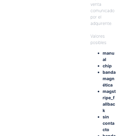
venta
comunicado
por
el
adquirente
.
Valores
posibles
:
manu
al
chip
banda
magn
é
tica
magst
ripe_f
allbac
k
sin
conta
cto
banda