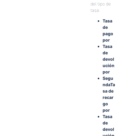
del
tipo
de
tasa
:
Tasa
de
pago
por
Tasa
de
devol
uci
ó
n
por
Segu
ndaTa
sa
de
recar
go
por
Tasa
de
devol
uci
ó
n