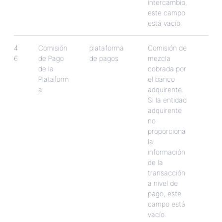
intercambio
,
este
campo
est
á
vac
í
o
.
4
Comisi
ó
n
plataforma
Comisi
ó
n
de
6
de
Pago
de
pagos
mezcla
de
la
cobrada
por
Plataform
el
banco
a
adquirente
.
Si
la
entidad
adquirente
no
proporciona
la
informaci
ó
n
de
la
transacci
ó
n
a
nivel
de
pago
,
este
campo
est
á
vac
í
o
.