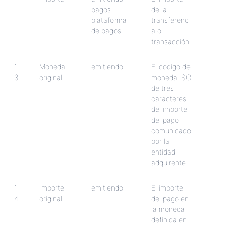
pagos
de
la
plataforma
transferenci
de
pagos
a
o
transacci
ó
n
.
1
Moneda
emitiendo
El
c
ó
digo
de
3
original
moneda
ISO
de
tres
caracteres
del
importe
del
pago
comunicado
por
la
entidad
adquirente
.
1
Importe
emitiendo
El
importe
4
original
del
pago
en
la
moneda
definida
en