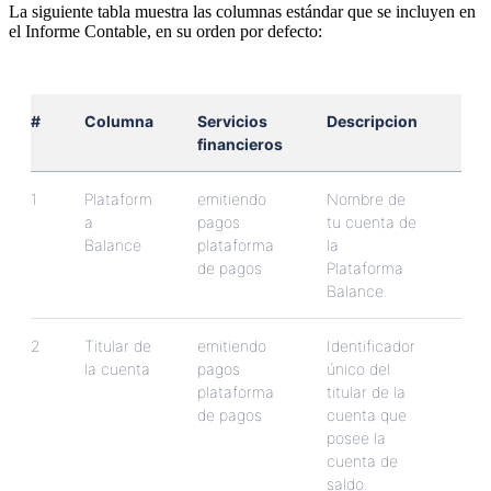
La
siguiente
tabla
muestra
las
columnas
est
á
ndar
que
se
incluyen
en
el
Informe
Contable
,
en
su
orden
por
defecto
:
#
Columna
Servicios
Descripcion
financieros
1
Plataform
emitiendo
Nombre
de
a
pagos
tu
cuenta
de
Balance
plataforma
la
de
pagos
Plataforma
Balance
.
2
Titular
de
emitiendo
Identificador
la
cuenta
pagos
ú
nico
del
plataforma
titular
de
la
de
pagos
cuenta
que
posee
la
cuenta
de
saldo
.