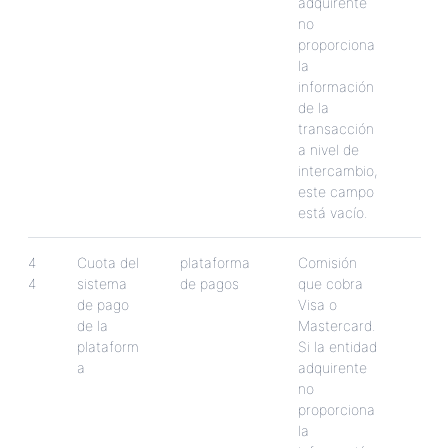
adquirente
no
proporciona
la
informaci
ó
n
de
la
transacci
ó
n
a
nivel
de
intercambio
,
este
campo
est
á
vac
í
o
.
4
Cuota
del
plataforma
Comisi
ó
n
4
sistema
de
pagos
que
cobra
de
pago
Visa
o
de
la
Mastercard
.
plataform
Si
la
entidad
a
adquirente
no
proporciona
la