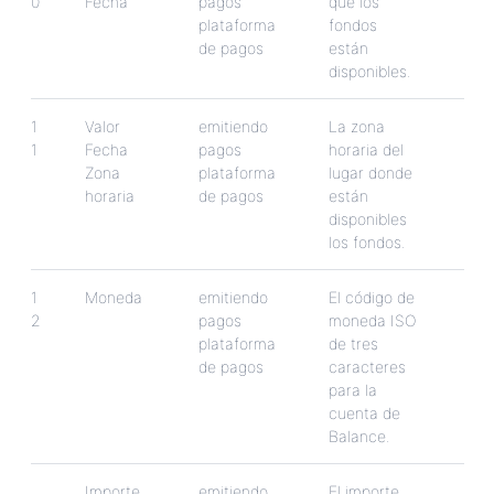
0
Fecha
pagos
que
los
plataforma
fondos
de
pagos
est
á
n
disponibles
.
1
Valor
emitiendo
La
zona
1
Fecha
pagos
horaria
del
Zona
plataforma
lugar
donde
horaria
de
pagos
est
á
n
disponibles
los
fondos
.
1
Moneda
emitiendo
El
c
ó
digo
de
2
pagos
moneda
ISO
plataforma
de
tres
de
pagos
caracteres
para
la
cuenta
de
Balance
.
Importe
emitiendo
El
importe