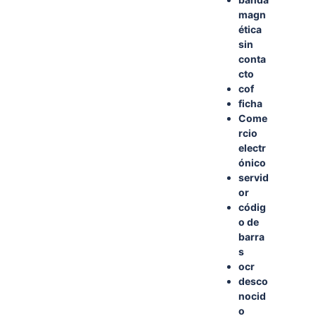
magn
é
tica
sin
conta
cto
cof
ficha
Come
rcio
electr
ó
nico
servid
or
c
ó
dig
o
de
barra
s
ocr
desco
nocid
o