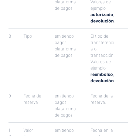
plataforma
Valores
de
de
pagos
ejemplo
:
autorizado
,
devoluci
ó
n
.
8
Tipo
emitiendo
El
tipo
de
pagos
transferenci
plataforma
a
o
de
pagos
transacci
ó
n
.
Valores
de
ejemplo
:
reembolso
,
devoluci
ó
n
.
9
Fecha
de
emitiendo
Fecha
de
la
reserva
pagos
reserva
.
plataforma
de
pagos
1
Valor
emitiendo
Fecha
en
la