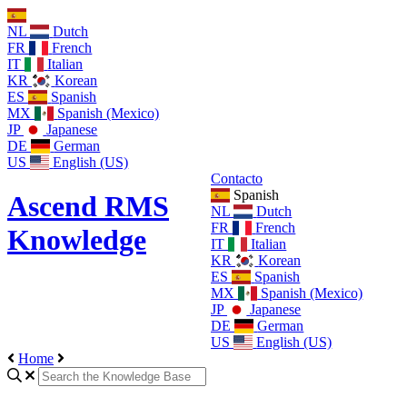
NL
Dutch
FR
French
IT
Italian
KR
Korean
ES
Spanish
MX
Spanish (Mexico)
JP
Japanese
DE
German
US
English (US)
Contacto
Spanish
Ascend RMS
NL
Dutch
FR
French
Knowledge
IT
Italian
KR
Korean
ES
Spanish
MX
Spanish (Mexico)
JP
Japanese
DE
German
US
English (US)
Home