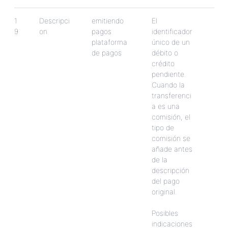
1
Descripci
emitiendo
El
9
on
pagos
identificador
plataforma
ú
nico
de
un
de
pagos
d
é
bito
o
cr
é
dito
pendiente
.
Cuando
la
transferenci
a
es
una
comisi
ó
n
,
el
tipo
de
comisi
ó
n
se
a
ñ
ade
antes
de
la
descripci
ó
n
del
pago
original
.
Posibles
indicaciones