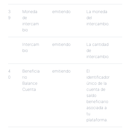
3
Moneda
emitiendo
La
moneda
9
de
del
intercam
intercambio
.
bio
Intercam
emitiendo
La
cantidad
bio
de
intercambio
.
4
Beneficia
emitiendo
El
0
rio
identificador
Balance
ú
nico
de
la
Cuenta
cuenta
de
saldo
beneficiario
asociada
a
tu
plataforma
.