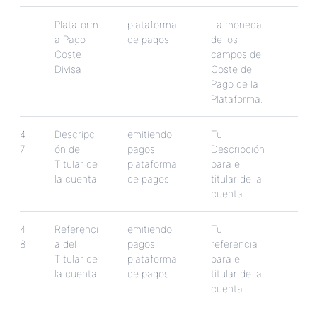
Plataform
plataforma
La
moneda
a
Pago
de
pagos
de
los
Coste
campos
de
Divisa
Coste
de
Pago
de
la
Plataforma
.
4
Descripci
emitiendo
Tu
7
ó
n
del
pagos
Descripci
ó
n
Titular
de
plataforma
para
el
la
cuenta
de
pagos
titular
de
la
cuenta
.
4
Referenci
emitiendo
Tu
8
a
del
pagos
referencia
Titular
de
plataforma
para
el
la
cuenta
de
pagos
titular
de
la
cuenta
.