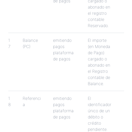
de
pagos
cargado
o
abonado
en
el
registro
contable
Reservado
.
1
Balance
emitiendo
El
importe
7
(
PC
)
pagos
(
en
Moneda
plataforma
de
Pago
)
de
pagos
cargado
o
abonado
en
el
Registro
contable
de
Balance
.
1
Referenci
emitiendo
El
8
a
pagos
identificador
plataforma
ú
nico
de
un
de
pagos
d
é
bito
o
cr
é
dito
pendiente
.