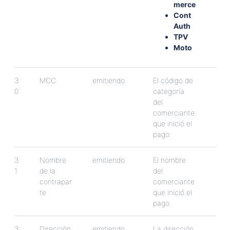
merce
Cont
Auth
TPV
Moto
3
MCC
emitiendo
El
c
ó
digo
de
0
categor
í
a
del
comerciante
que
inici
ó
el
pago
.
3
Nombre
emitiendo
El
nombre
1
de
la
del
contrapar
comerciante
te
que
inici
ó
el
pago
.
3
Direcci
ó
n
emitiendo
La
direcci
ó
n