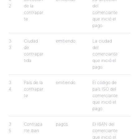
2
de
la
del
contrapar
comerciante
te
que
inici
ó
el
pago
.
3
Ciudad
emitiendo
La
ciudad
3
de
del
contrapar
comerciante
tida
que
inici
ó
el
pago
.
3
Pa
í
s
de
la
emitiendo
El
c
ó
digo
de
4
contrapar
pa
í
s
ISO
del
te
comerciante
que
inici
ó
el
pago
.
3
Contrapa
pagos
El
IBAN
del
5
rte
iban
comerciante
que
inici
ó
el