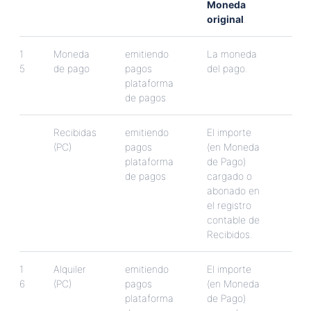
Moneda
original
.
1
Moneda
emitiendo
La
moneda
5
de
pago
pagos
del
pago
.
plataforma
de
pagos
Recibidas
emitiendo
El
importe
(
PC
)
pagos
(
en
Moneda
plataforma
de
Pago
)
de
pagos
cargado
o
abonado
en
el
registro
contable
de
Recibidos
.
1
Alquiler
emitiendo
El
importe
6
(
PC
)
pagos
(
en
Moneda
plataforma
de
Pago
)