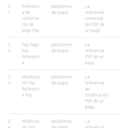
2
Referenci
plataforma
La
1
a
de
de
pagos
referencia
comercia
comercial
nte
de
del
PSP
de
pago
Psp
un
pago
.
2
Psp
Pago
plataforma
La
2
Psp
de
pagos
referencia
Referenci
PSP
de
un
a
pago
.
2
Modificac
plataforma
La
3
i
ó
n
Psp
de
pagos
referencia
Referenci
de
a
Psp
modificaci
ó
n
PSP
de
un
pago
.
2
Modificac
plataforma
La
4
i
ó
n
Psp
de
pagos
referencia