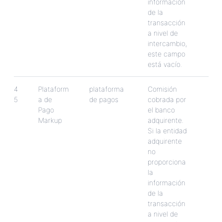
informaci
ó
n
de
la
transacci
ó
n
a
nivel
de
intercambio
,
este
campo
est
á
vac
í
o
.
4
Plataform
plataforma
Comisi
ó
n
5
a
de
de
pagos
cobrada
por
Pago
el
banco
Markup
adquirente
.
Si
la
entidad
adquirente
no
proporciona
la
informaci
ó
n
de
la
transacci
ó
n
a
nivel
de