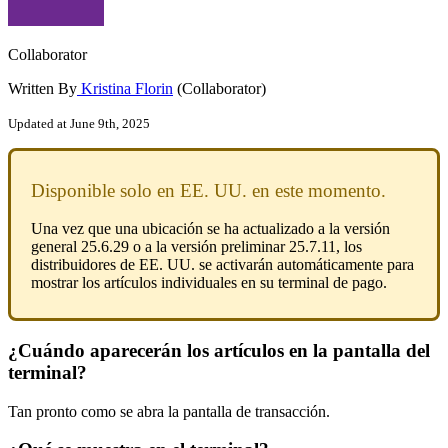
Collaborator
Written By
Kristina Florin
(Collaborator)
Updated at June 9th, 2025
Disponible
solo
en
EE
.
UU
.
en
este
momento
.
Una
vez
que
una
ubicaci
ó
n
se
ha
actualizado
a
la
versi
ó
n
general
25
.
6
.
29
o
a
la
versi
ó
n
preliminar
25
.
7
.
11
,
los
distribuidores
de
EE
.
UU
.
se
activar
á
n
autom
á
ticamente
para
mostrar
los
art
í
culos
individuales
en
su
terminal
de
pago
.
¿
Cu
á
ndo
aparecer
á
n
los
art
í
culos
en
la
pantalla
del
terminal
?
Tan
pronto
como
se
abra
la
pantalla
de
transacci
ó
n
.