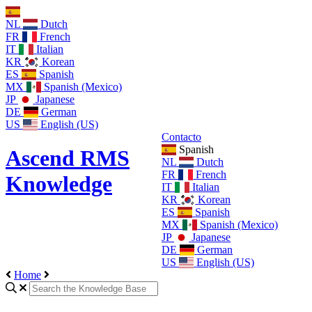
NL
Dutch
FR
French
IT
Italian
KR
Korean
ES
Spanish
MX
Spanish (Mexico)
JP
Japanese
DE
German
US
English (US)
Contacto
Spanish
Ascend RMS
NL
Dutch
FR
French
Knowledge
IT
Italian
KR
Korean
ES
Spanish
MX
Spanish (Mexico)
JP
Japanese
DE
German
US
English (US)
Home