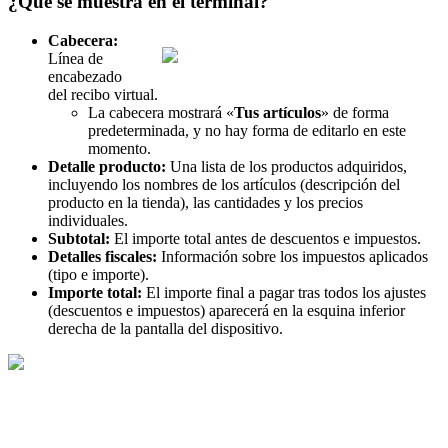
¿
Qu
é
se
muestra
en
el
terminal
?
Cabecera
:
L
í
nea
de
encabezado
del
recibo
virtual
.
La
cabecera
mostrar
á
«
Tus
art
í
culos
»
de
forma
predeterminada
,
y
no
hay
forma
de
editarlo
en
este
momento
.
Detalle
producto
:
Una
lista
de
los
productos
adquiridos
,
incluyendo
los
nombres
de
los
art
í
culos
(
descripci
ó
n
del
producto
en
la
tienda
)
,
las
cantidades
y
los
precios
individuales
.
Subtotal
:
El
importe
total
antes
de
descuentos
e
impuestos
.
Detalles
fiscales
:
Informaci
ó
n
sobre
los
impuestos
aplicados
(
tipo
e
importe
)
.
Importe
total
:
El
importe
final
a
pagar
tras
todos
los
ajustes
(
descuentos
e
impuestos
)
aparecer
á
en
la
esquina
inferior
derecha
de
la
pantalla
del
dispositivo
.